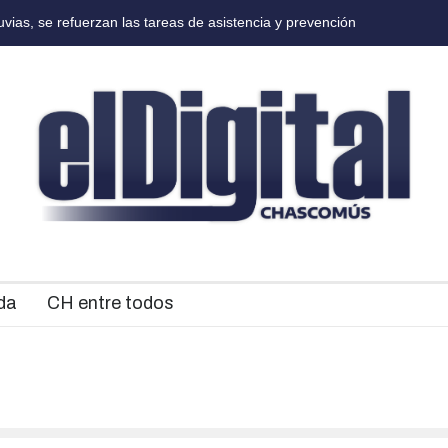
ia integrada que atiende las 24 horas situaciones de violencia y vuln
da
CH entre todos