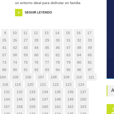
un entorno ideal para disfrutar en familia
SEGUIR LEYENDO
9
10
11
12
13
14
15
16
17
25
26
27
28
29
30
31
32
33
41
42
43
44
45
46
47
48
49
57
58
59
60
61
62
63
64
65
73
74
75
76
77
78
79
80
81
89
90
91
92
93
94
95
96
97
104
105
106
107
108
109
110
111
118
119
120
121
122
123
124
A
131
132
133
134
135
136
137
144
145
146
147
148
149
150
157
158
159
160
161
162
163
170
171
172
173
174
175
176