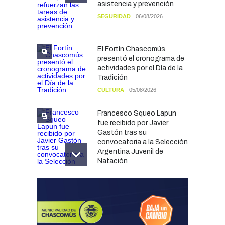
asistencia y prevención
SEGURIDAD
06/08/2026
El Fortín Chascomús
presentó el cronograma de
actividades por el Día de la
Tradición
CULTURA
05/08/2026
Francesco Squeo Lapun
fue recibido por Javier
Gastón tras su
convocatoria a la Selección
Argentina Juvenil de
Natación
DEPORTES
04/08/2026
Las vacaciones de invierno
dejaron una mejora en la
ocupación turística, aunque