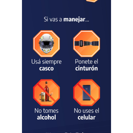
el sector mantiene la
preocupación por la crisis
TURISMO
03/08/2026
Chascomús incorporó una
estación
hidrometeorológica para
fortalecer el monitoreo y la
prevención ante eventos
climáticos
SEGURIDAD
31/07/2026
La Escuela Normal tendrá
calefacción para el reinicio
de las clases tras una obra
de emergencia financiada
por la Municipalidad
EDUCACIÓN
30/07/2026