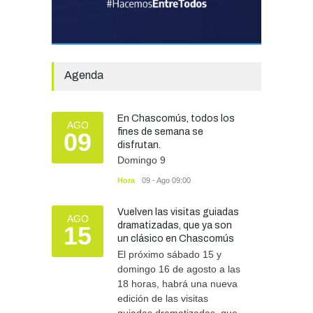
Avanza el proceso
licitatorio para las obras de
infraestructura en las
Agenda
escuelas Técnica N° 1 y
Especial N° 501
OBRAS Y SERVICIOS
29/07/2026
En Chascomús, todos los
AGO
fines de semana se
09
disfrutan.
Silvina Lantaño: “Estar
Domingo 9
preparados e informados
nos protege a todos”
Hora
09 - Ago 09:00
SEGURIDAD
07/08/2026
Vuelven las visitas guiadas
AGO
dramatizadas, que ya son
15
un clásico en Chascomús
El próximo sábado 15 y
domingo 16 de agosto a las
18 horas, habrá una nueva
edición de las visitas