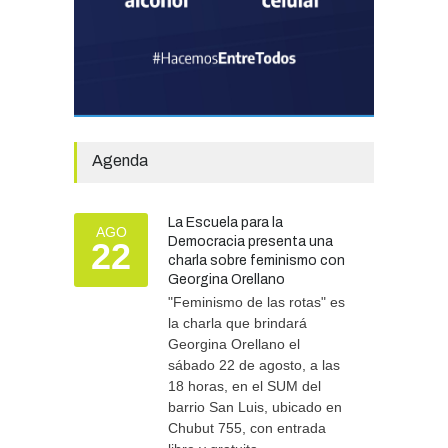
año.
GOBIERNO
28/07/2026
El Tren del Juego convocó
a cientos de familias en la
Vieja Estación
Agenda
TURISMO
27/07/2026
El Fortín Chascomús
La Escuela para la
presentó el cronograma de
AGO
Democracia presenta una
22
actividades por el Día de la
charla sobre feminismo con
Tradición
Georgina Orellano
CULTURA
05/08/2026
"Feminismo de las rotas" es
la charla que brindará
Georgina Orellano el
sábado 22 de agosto, a las
18 horas, en el SUM del
barrio San Luis, ubicado en
Chubut 755, con entrada