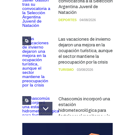
convocatoria a la Selección
Argentina Juvenil de
Natación
DEPORTES
04/08/2026
Las vacaciones de invierno
dejaron una mejora en la
ocupación turística, aunque
el sector mantiene la
preocupación por la crisis
TURISMO
03/08/2026
Chascomús incorporó una
estación
hidrometeorológica para
fortalecer el monitoreo y la
prevención ante eventos
climáticos
SEGURIDAD
31/07/2026