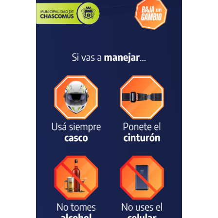
La Escuela Normal tendrá
calefacción para el reinicio
de las clases tras una obra
de emergencia financiada
por la Municipalidad
EDUCACIÓN
30/07/2026
Avanza el proceso
licitatorio para las obras de
infraestructura en las
escuelas Técnica N° 1 y
Especial N° 501
OBRAS Y SERVICIOS
29/07/2026
La Municipalidad invirtió
más de 304 millones de
pesos en ayuda
comunitaria, en lo que va del