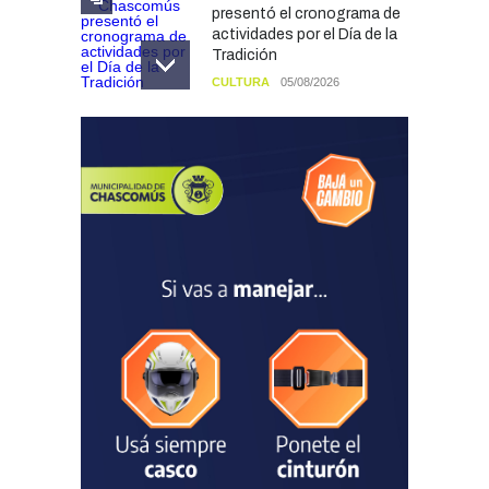
presentó el cronograma de
actividades por el Día de la
Tradición
CULTURA
05/08/2026
Francesco Squeo Lapun
fue recibido por Javier
Gastón tras su
convocatoria a la Selección
Argentina Juvenil de
Natación
DEPORTES
04/08/2026
Las vacaciones de invierno
dejaron una mejora en la
ocupación turística, aunque
el sector mantiene la
preocupación por la crisis
TURISMO
03/08/2026