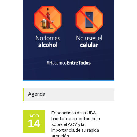
Chascomús incorporó una
estación
hidrometeorológica para
fortalecer el monitoreo y la
prevención ante eventos
climáticos
SEGURIDAD
31/07/2026
La Escuela Normal tendrá
calefacción para el reinicio
de las clases tras una obra
de emergencia financiada
por la Municipalidad
Agenda
EDUCACIÓN
30/07/2026
Especialista de la UBA
AGO
brindará una conferencia
14
Más de 100 atletas
sobre el ACV y la
participaron del Duatlón en
importancia de su rápida
Chascomús
atención