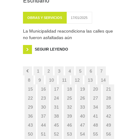
Escribano
OBRAS Y SERVICIOS
17/01/2025
La Municipalidad reacondiciona las calles que
no fueron asfaltadas aún
SEGUIR LEYENDO
1
2
3
4
5
6
7
8
9
10
11
12
13
14
15
16
17
18
19
20
21
22
23
24
25
26
27
28
29
30
31
32
33
34
35
36
37
38
39
40
41
42
43
44
45
46
47
48
49
50
51
52
53
54
55
56