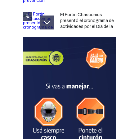
El Fortín Chascomús
presentó el cronograma de
actividades por el Día de la
Tradición
CULTURA
05/08/2026
Francesco Squeo Lapun
fue recibido por Javier
Gastón tras su
convocatoria a la Selección
Argentina Juvenil de
Natación
DEPORTES
04/08/2026
Las vacaciones de invierno
dejaron una mejora en la
ocupación turística, aunque
el sector mantiene la
preocupación por la crisis