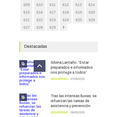
609
610
611
612
613
614
615
616
617
618
619
620
621
622
623
624
625
626
627
628
629
Destacadas
Silvina Lantaño: “Estar
preparados e informados
nos protege a todos”
SEGURIDAD
07/08/2026
Tras las intensas lluvias, se
refuerzan las tareas de
asistencia y prevención
SEGURIDAD
06/08/2026