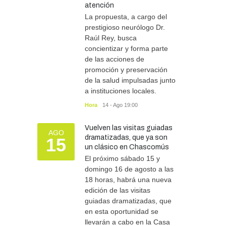
atención
Más de 100 atletas
participaron del Duatlón en
La propuesta, a cargo del
Chascomús
prestigioso neurólogo Dr.
Raúl Rey, busca
DEPORTES
10/08/2026
concientizar y forma parte
de las acciones de
promoción y preservación
de la salud impulsadas junto
a instituciones locales.
Hora
14 - Ago 19:00
Vuelven las visitas guiadas
AGO
dramatizadas, que ya son
15
un clásico en Chascomús
El próximo sábado 15 y
domingo 16 de agosto a las
18 horas, habrá una nueva
edición de las visitas
guiadas dramatizadas, que
en esta oportunidad se
llevarán a cabo en la Casa