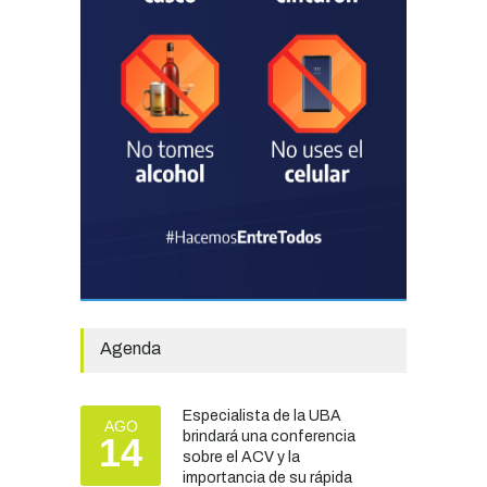
TURISMO
03/08/2026
Chascomús incorporó una
estación
hidrometeorológica para
fortalecer el monitoreo y la
prevención ante eventos
climáticos
SEGURIDAD
31/07/2026
La Escuela Normal tendrá
calefacción para el reinicio
de las clases tras una obra
Agenda
de emergencia financiada
por la Municipalidad
EDUCACIÓN
30/07/2026
Especialista de la UBA
AGO
brindará una conferencia
14
sobre el ACV y la
importancia de su rápida