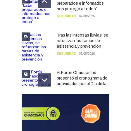
preparados e informados
nos protege a todos”
SEGURIDAD
07/08/2026
Tras las intensas lluvias, se
refuerzan las tareas de
asistencia y prevención
SEGURIDAD
06/08/2026
El Fortín Chascomús
presentó el cronograma de
actividades por el Día de la
Tradición
CULTURA
05/08/2026
Francesco Squeo Lapun
fue recibido por Javier
Gastón tras su
convocatoria a la Selección