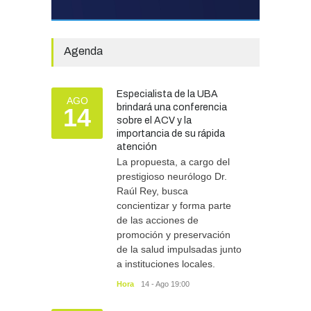
La Escuela Normal tendrá
calefacción para el reinicio
de las clases tras una obra
Agenda
de emergencia financiada
por la Municipalidad
EDUCACIÓN
30/07/2026
Especialista de la UBA
AGO
brindará una conferencia
14
sobre el ACV y la
importancia de su rápida
atención
Más de 100 atletas
participaron del Duatlón en
La propuesta, a cargo del
Chascomús
prestigioso neurólogo Dr.
Raúl Rey, busca
DEPORTES
10/08/2026
concientizar y forma parte
de las acciones de
promoción y preservación
de la salud impulsadas junto
a instituciones locales.
Hora
14 - Ago 19:00