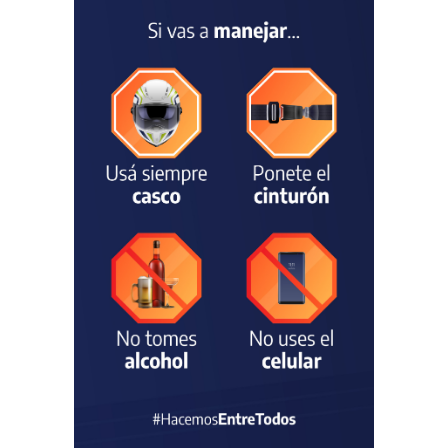
Argentina Juvenil de
Natación
DEPORTES
04/08/2026
Las vacaciones de invierno
dejaron una mejora en la
ocupación turística, aunque
el sector mantiene la
preocupación por la crisis
TURISMO
03/08/2026
Chascomús incorporó una
estación
hidrometeorológica para
fortalecer el monitoreo y la
prevención ante eventos
climáticos
SEGURIDAD
31/07/2026