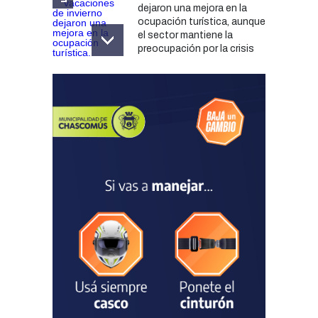
dejaron una mejora en la
ocupación turística, aunque
el sector mantiene la
preocupación por la crisis
TURISMO
03/08/2026
Chascomús incorporó una
estación
hidrometeorológica para
fortalecer el monitoreo y la
prevención ante eventos
climáticos
SEGURIDAD
31/07/2026
La Escuela Normal tendrá
calefacción para el reinicio
de las clases tras una obra
de emergencia financiada
por la Municipalidad