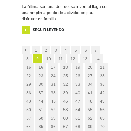
La última semana del receso invernal llega con
una amplia agenda de actividades para
disfrutar en familia.
SEGUIR LEYENDO
1
2
3
4
5
6
7
8
9
10
11
12
13
14
15
16
17
18
19
20
21
22
23
24
25
26
27
28
29
30
31
32
33
34
35
36
37
38
39
40
41
42
43
44
45
46
47
48
49
50
51
52
53
54
55
56
57
58
59
60
61
62
63
64
65
66
67
68
69
70