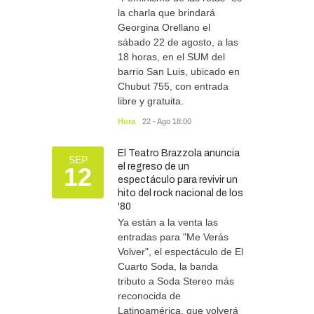
la charla que brindará
SEGURIDAD
06/08/2026
Georgina Orellano el
sábado 22 de agosto, a las
18 horas, en el SUM del
barrio San Luis, ubicado en
Chubut 755, con entrada
libre y gratuita.
Hora
22 - Ago 18:00
El Teatro Brazzola anuncia
SEP
el regreso de un
12
espectáculo para revivir un
hito del rock nacional de los
'80
Ya están a la venta las
entradas para "Me Verás
Volver", el espectáculo de El
Cuarto Soda, la banda
tributo a Soda Stereo más
reconocida de
Latinoamérica, que volverá