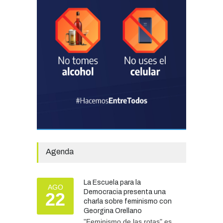
EDUCACIÓN
30/07/2026
Avanza el proceso
licitatorio para las obras de
infraestructura en las
escuelas Técnica N° 1 y
Especial N° 501
OBRAS Y SERVICIOS
29/07/2026
La Municipalidad invirtió
más de 304 millones de
pesos en ayuda
Agenda
comunitaria, en lo que va del
año.
GOBIERNO
28/07/2026
La Escuela para la
AGO
Democracia presenta una
22
charla sobre feminismo con
Tras las intensas lluvias, se
Georgina Orellano
refuerzan las tareas de
asistencia y prevención
"Feminismo de las rotas" es