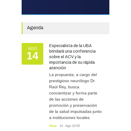
SEGURIDAD
31/07/2026
La Escuela Normal tendrá
calefacción para el reinicio
de las clases tras una obra
Agenda
de emergencia financiada
por la Municipalidad
EDUCACIÓN
30/07/2026
Especialista de la UBA
AGO
brindará una conferencia
14
sobre el ACV y la
importancia de su rápida
atención
Más de 100 atletas
participaron del Duatlón en
La propuesta, a cargo del
Chascomús
prestigioso neurólogo Dr.
Raúl Rey, busca
DEPORTES
10/08/2026
concientizar y forma parte
de las acciones de
promoción y preservación
de la salud impulsadas junto
a instituciones locales.
Hora
14 - Ago 19:00