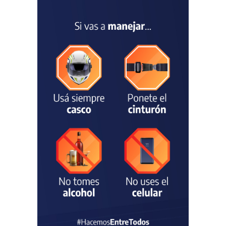
convocatoria a la Selección
Argentina Juvenil de
Natación
DEPORTES
04/08/2026
Las vacaciones de invierno
dejaron una mejora en la
ocupación turística, aunque
el sector mantiene la
preocupación por la crisis
TURISMO
03/08/2026
Chascomús incorporó una
estación
hidrometeorológica para
fortalecer el monitoreo y la
prevención ante eventos
climáticos