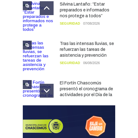
Silvina Lantaño: “Estar
preparados e informados
nos protege a todos”
SEGURIDAD
07/08/2026
Tras las intensas lluvias, se
refuerzan las tareas de
asistencia y prevención
SEGURIDAD
06/08/2026
El Fortín Chascomús
presentó el cronograma de
actividades por el Día de la
Tradición
CULTURA
05/08/2026
Francesco Squeo Lapun
fue recibido por Javier
Gastón tras su