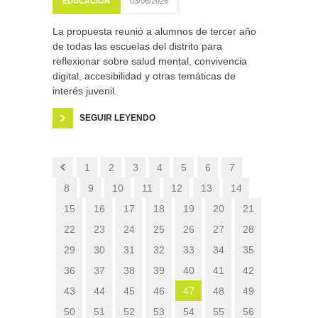
EDUCACIÓN
03/06/2026
La propuesta reunió a alumnos de tercer año
de todas las escuelas del distrito para
reflexionar sobre salud mental, convivencia
digital, accesibilidad y otras temáticas de
interés juvenil.
SEGUIR LEYENDO
1
2
3
4
5
6
7
8
9
10
11
12
13
14
15
16
17
18
19
20
21
22
23
24
25
26
27
28
29
30
31
32
33
34
35
36
37
38
39
40
41
42
43
44
45
46
47
48
49
50
51
52
53
54
55
56