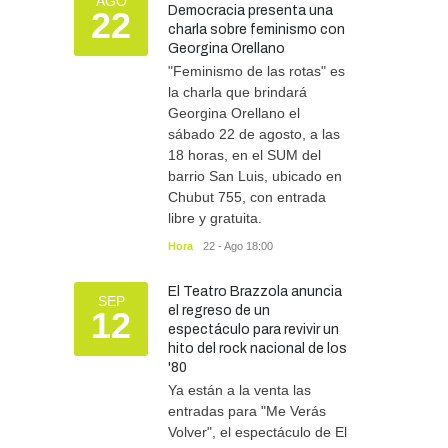
AGO
Democracia presenta una
22
actividades por el Día de la
charla sobre feminismo con
Tradición
Georgina Orellano
CULTURA
05/08/2026
"Feminismo de las rotas" es
la charla que brindará
Georgina Orellano el
sábado 22 de agosto, a las
18 horas, en el SUM del
barrio San Luis, ubicado en
Chubut 755, con entrada
libre y gratuita.
Hora
22 - Ago 18:00
El Teatro Brazzola anuncia
SEP
el regreso de un
12
espectáculo para revivir un
hito del rock nacional de los
'80
Ya están a la venta las
entradas para "Me Verás
Volver", el espectáculo de El