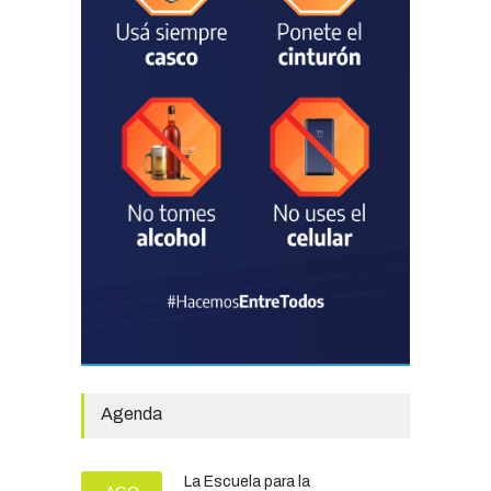
licitatorio para las obras de
infraestructura en las
escuelas Técnica N° 1 y
Especial N° 501
OBRAS Y SERVICIOS
29/07/2026
La Municipalidad invirtió
más de 304 millones de
pesos en ayuda
comunitaria, en lo que va del
año.
GOBIERNO
28/07/2026
El Tren del Juego convocó
a cientos de familias en la
Vieja Estación
Agenda
TURISMO
27/07/2026
El Fortín Chascomús
La Escuela para la
presentó el cronograma de