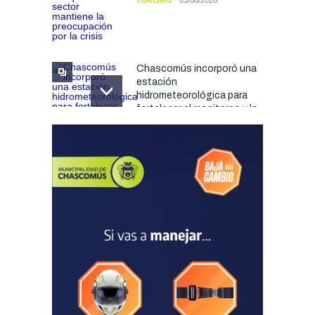
Chascomús incorporó una
estación
hidrometeorológica para
fortalecer el monitoreo y la
prevención ante eventos
climáticos
SEGURIDAD
31/07/2026
La Escuela Normal tendrá
calefacción para el reinicio
de las clases tras una obra
de emergencia financiada
por la Municipalidad
EDUCACIÓN
30/07/2026
Avanza el proceso