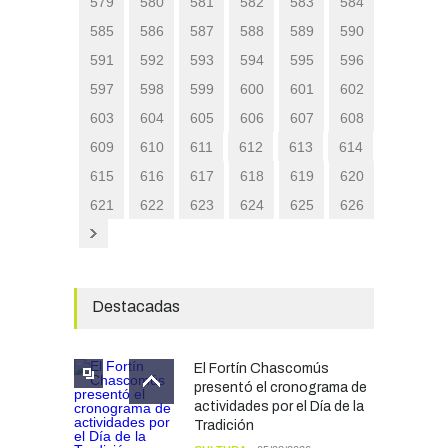
579
580
581
582
583
584
585
586
587
588
589
590
591
592
593
594
595
596
597
598
599
600
601
602
603
604
605
606
607
608
609
610
611
612
613
614
615
616
617
618
619
620
621
622
623
624
625
626
Destacadas
El Fortín Chascomús
presentó el cronograma de
actividades por el Día de la
Tradición