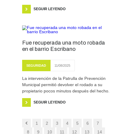
SEGUIR LEYENDO
Fue recuperada una moto robada
en el barrio Escribano
SEGURIDAD
11/08/2025
La intervención de la Patrulla de Prevención
Municipal permitió devolver el rodado a su
propietario pocos minutos después del hecho.
SEGUIR LEYENDO
1
2
3
4
5
6
7
8
9
10
11
12
13
14