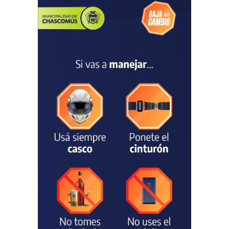
estación
hidrometeorológica para
fortalecer el monitoreo y la
prevención ante eventos
climáticos
SEGURIDAD
31/07/2026
La Escuela Normal tendrá
calefacción para el reinicio
de las clases tras una obra
de emergencia financiada
por la Municipalidad
EDUCACIÓN
30/07/2026
Avanza el proceso
licitatorio para las obras de
infraestructura en las
escuelas Técnica N° 1 y
Especial N° 501
OBRAS Y SERVICIOS
29/07/2026