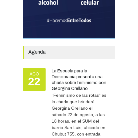
La Municipalidad invirtió
más de 304 millones de
pesos en ayuda
comunitaria, en lo que va del
año.
GOBIERNO
28/07/2026
Agenda
Tras las intensas lluvias, se
refuerzan las tareas de
La Escuela para la
asistencia y prevención
AGO
Democracia presenta una
22
SEGURIDAD
06/08/2026
charla sobre feminismo con
Georgina Orellano
"Feminismo de las rotas" es
la charla que brindará
Georgina Orellano el
sábado 22 de agosto, a las
18 horas, en el SUM del
barrio San Luis, ubicado en
Chubut 755, con entrada