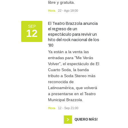
libre y gratuita.
Hora
22 - Ago 18:00
El Teatro Brazzola anuncia
SEP
el regreso de un
12
espectáculo para revivir un
hito del rock nacional de los
'80
Ya están a la venta las
entradas para "Me Verás
Volver", el espectáculo de El
Cuarto Soda, la banda
tributo a Soda Stereo más
reconocida de
Latinoamérica, que volverá
a presentarse en el Teatro
Municipal Brazzola.
Hora
12 - Sep 21:00
QUIERO MÁS!