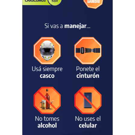
dejaron una mejora en la
ocupación turística, aunque
el sector mantiene la
preocupación por la crisis
TURISMO
03/08/2026
Chascomús incorporó una
estación
hidrometeorológica para
fortalecer el monitoreo y la
prevención ante eventos
climáticos
SEGURIDAD
31/07/2026
La Escuela Normal tendrá
calefacción para el reinicio
de las clases tras una obra
de emergencia financiada
por la Municipalidad
EDUCACIÓN
30/07/2026