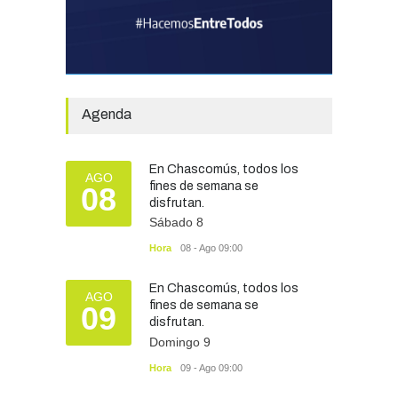
Avanza el proceso
licitatorio para las obras de
infraestructura en las
Agenda
escuelas Técnica N° 1 y
Especial N° 501
OBRAS Y SERVICIOS
29/07/2026
En Chascomús, todos los
AGO
fines de semana se
08
disfrutan.
Silvina Lantaño: “Estar
Sábado 8
preparados e informados
nos protege a todos”
Hora
08 - Ago 09:00
SEGURIDAD
07/08/2026
En Chascomús, todos los
AGO
fines de semana se
09
disfrutan.
Domingo 9
Hora
09 - Ago 09:00