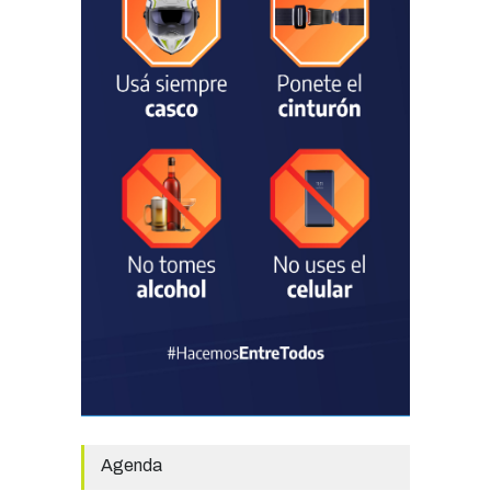
Chascomús incorporó una
estación
hidrometeorológica para
fortalecer el monitoreo y la
prevención ante eventos
climáticos
SEGURIDAD
31/07/2026
La Escuela Normal tendrá
calefacción para el reinicio
de las clases tras una obra
de emergencia financiada
por la Municipalidad
EDUCACIÓN
30/07/2026
Avanza el proceso
licitatorio para las obras de
infraestructura en las
Agenda
escuelas Técnica N° 1 y