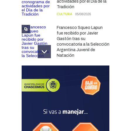
actividades por el Día de la
Tradición
CULTURA
05/08/2026
Francesco Squeo Lapun
fue recibido por Javier
Gastón tras su
convocatoria a la Selección
Argentina Juvenil de
Natación
DEPORTES
04/08/2026
Las vacaciones de invierno
dejaron una mejora en la
ocupación turística, aunque
el sector mantiene la
preocupación por la crisis
TURISMO
03/08/2026