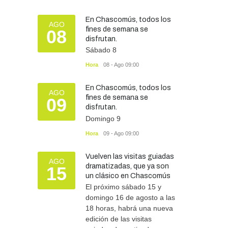
Especial N° 501
OBRAS Y SERVICIOS
29/07/2026
En Chascomús, todos los
AGO
fines de semana se
08
disfrutan.
Silvina Lantaño: “Estar
Sábado 8
preparados e informados
nos protege a todos”
Hora
08 - Ago 09:00
SEGURIDAD
07/08/2026
En Chascomús, todos los
AGO
fines de semana se
09
disfrutan.
Domingo 9
Hora
09 - Ago 09:00
Vuelven las visitas guiadas
AGO
dramatizadas, que ya son
15
un clásico en Chascomús
El próximo sábado 15 y
domingo 16 de agosto a las
18 horas, habrá una nueva
edición de las visitas