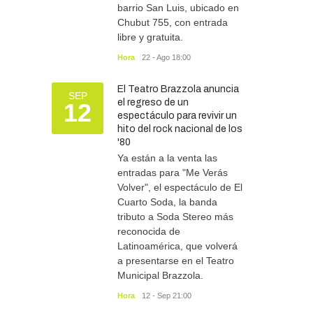
barrio San Luis, ubicado en
Chubut 755, con entrada
libre y gratuita.
Hora
22 - Ago 18:00
El Teatro Brazzola anuncia
SEP
el regreso de un
12
espectáculo para revivir un
hito del rock nacional de los
'80
Ya están a la venta las
entradas para "Me Verás
Volver", el espectáculo de El
Cuarto Soda, la banda
tributo a Soda Stereo más
reconocida de
Latinoamérica, que volverá
a presentarse en el Teatro
Municipal Brazzola.
Hora
12 - Sep 21:00