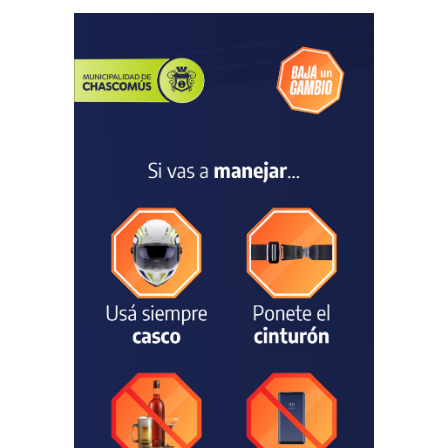
TURISMO
03/08/2026
Chascomús incorporó una
estación
hidrometeorológica para
fortalecer el monitoreo y la
prevención ante eventos
climáticos
SEGURIDAD
31/07/2026
La Escuela Normal tendrá
calefacción para el reinicio
de las clases tras una obra
de emergencia financiada
por la Municipalidad
EDUCACIÓN
30/07/2026