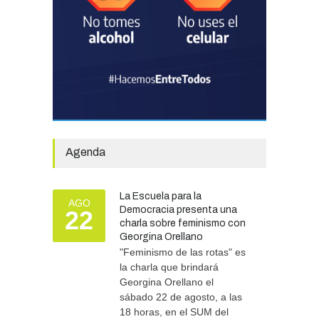
Avanza el proceso
licitatorio para las obras de
infraestructura en las
escuelas Técnica N° 1 y
Especial N° 501
OBRAS Y SERVICIOS
29/07/2026
La Municipalidad invirtió
más de 304 millones de
pesos en ayuda
Agenda
comunitaria, en lo que va del
año.
GOBIERNO
28/07/2026
La Escuela para la
AGO
Democracia presenta una
22
charla sobre feminismo con
Tras las intensas lluvias, se
Georgina Orellano
refuerzan las tareas de
asistencia y prevención
"Feminismo de las rotas" es
la charla que brindará
SEGURIDAD
06/08/2026
Georgina Orellano el
sábado 22 de agosto, a las
18 horas, en el SUM del