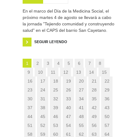
En el marco del Día de la Medicina Social, el
próximo martes 4 de agosto se llevará a cabo
la jornada "Tejiendo comunidad y construyendo
salud" en el CAPS del barrio San Cayetano.
SEGUIR LEYENDO
1
2
3
4
5
6
7
8
9
10
11
12
13
14
15
16
17
18
19
20
21
22
23
24
25
26
27
28
29
30
31
32
33
34
35
36
37
38
39
40
41
42
43
44
45
46
47
48
49
50
51
52
53
54
55
56
57
58
59
60
61
62
63
64