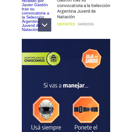
Gastón tras su
convocatoria a la Selección
Argentina Juvenil de
Natación
DEPORTES
04/08/2026
Las vacaciones de invierno
dejaron una mejora en la
ocupación turística, aunque
el sector mantiene la
preocupación por la crisis
TURISMO
03/08/2026
Chascomús incorporó una
estación
hidrometeorológica para
fortalecer el monitoreo y la
prevención ante eventos
climáticos