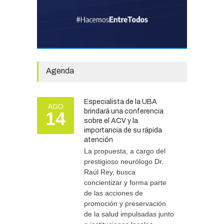
prevención ante eventos
climáticos
SEGURIDAD
31/07/2026
La Escuela Normal tendrá
calefacción para el reinicio
de las clases tras una obra
Agenda
de emergencia financiada
por la Municipalidad
EDUCACIÓN
30/07/2026
Especialista de la UBA
AGO
brindará una conferencia
14
sobre el ACV y la
importancia de su rápida
atención
Más de 100 atletas
participaron del Duatlón en
La propuesta, a cargo del
Chascomús
prestigioso neurólogo Dr.
Raúl Rey, busca
DEPORTES
10/08/2026
concientizar y forma parte
de las acciones de
promoción y preservación
de la salud impulsadas junto