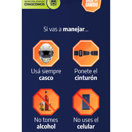
fue recibido por Javier
Gastón tras su
convocatoria a la Selección
Argentina Juvenil de
Natación
DEPORTES
04/08/2026
Las vacaciones de invierno
dejaron una mejora en la
ocupación turística, aunque
el sector mantiene la
preocupación por la crisis
TURISMO
03/08/2026
Chascomús incorporó una
estación
hidrometeorológica para
fortalecer el monitoreo y la