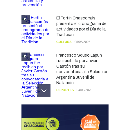
El Fortín Chascomús
presentó el cronograma de
actividades por el Día de la
Tradición
CULTURA
05/08/2026
Francesco Squeo Lapun
fue recibido por Javier
Gastón tras su
convocatoria a la Selección
Argentina Juvenil de
Natación
DEPORTES
04/08/2026
Las vacaciones de invierno
dejaron una mejora en la
ocupación turística, aunque
el sector mantiene la