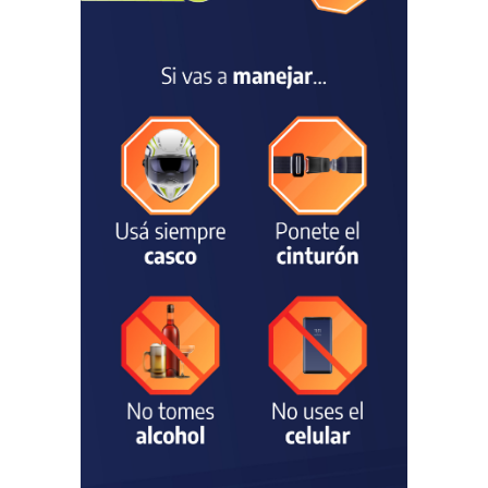
preocupación por la crisis
TURISMO
03/08/2026
Chascomús incorporó una
estación
hidrometeorológica para
fortalecer el monitoreo y la
prevención ante eventos
climáticos
SEGURIDAD
31/07/2026
La Escuela Normal tendrá
calefacción para el reinicio
de las clases tras una obra
de emergencia financiada
por la Municipalidad
EDUCACIÓN
30/07/2026