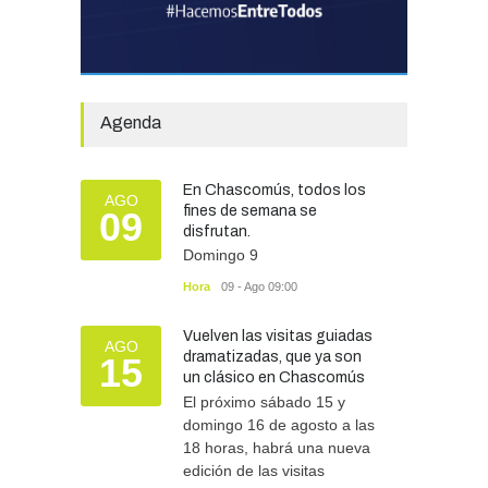
Avanza el proceso
licitatorio para las obras de
infraestructura en las
escuelas Técnica N° 1 y
Especial N° 501
Agenda
OBRAS Y SERVICIOS
29/07/2026
En Chascomús, todos los
Silvina Lantaño: “Estar
AGO
fines de semana se
09
preparados e informados
disfrutan.
nos protege a todos”
Domingo 9
SEGURIDAD
07/08/2026
Hora
09 - Ago 09:00
Vuelven las visitas guiadas
AGO
dramatizadas, que ya son
15
un clásico en Chascomús
El próximo sábado 15 y
domingo 16 de agosto a las
18 horas, habrá una nueva
edición de las visitas