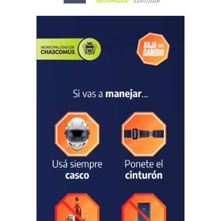
SEGURIDAD
31/07/2026
La Escuela Normal tendrá
calefacción para el reinicio
de las clases tras una obra
de emergencia financiada
por la Municipalidad
EDUCACIÓN
30/07/2026
Avanza el proceso
licitatorio para las obras de
infraestructura en las
escuelas Técnica N° 1 y
Especial N° 501
OBRAS Y SERVICIOS
29/07/2026
La Municipalidad invirtió
más de 304 millones de
pesos en ayuda
comunitaria, en lo que va del