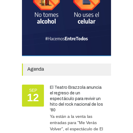
año.
GOBIERNO
28/07/2026
El Tren del Juego convocó
a cientos de familias en la
Vieja Estación
TURISMO
27/07/2026
El Fortín Chascomús
presentó el cronograma de
Agenda
actividades por el Día de la
Tradición
CULTURA
05/08/2026
El Teatro Brazzola anuncia
SEP
el regreso de un
12
espectáculo para revivir un
hito del rock nacional de los
'80
Ya están a la venta las
entradas para "Me Verás
Volver", el espectáculo de El