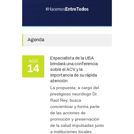
climáticos
SEGURIDAD
31/07/2026
La Escuela Normal tendrá
calefacción para el reinicio
de las clases tras una obra
Agenda
de emergencia financiada
por la Municipalidad
EDUCACIÓN
30/07/2026
Especialista de la UBA
AGO
brindará una conferencia
14
sobre el ACV y la
importancia de su rápida
atención
Más de 100 atletas
participaron del Duatlón en
La propuesta, a cargo del
Chascomús
prestigioso neurólogo Dr.
Raúl Rey, busca
DEPORTES
10/08/2026
concientizar y forma parte
de las acciones de
promoción y preservación
de la salud impulsadas junto
a instituciones locales.