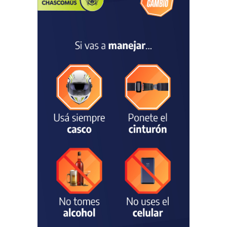
fue recibido por Javier
Gastón tras su
convocatoria a la Selección
Argentina Juvenil de
Natación
DEPORTES
04/08/2026
Las vacaciones de invierno
dejaron una mejora en la
ocupación turística, aunque
el sector mantiene la
preocupación por la crisis
TURISMO
03/08/2026
Chascomús incorporó una
estación
hidrometeorológica para
fortalecer el monitoreo y la
prevención ante eventos