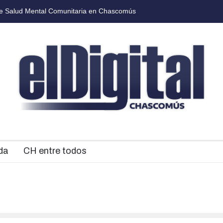
comús presentó el cronograma de actividades por el Día de la Tradició
da
CH entre todos