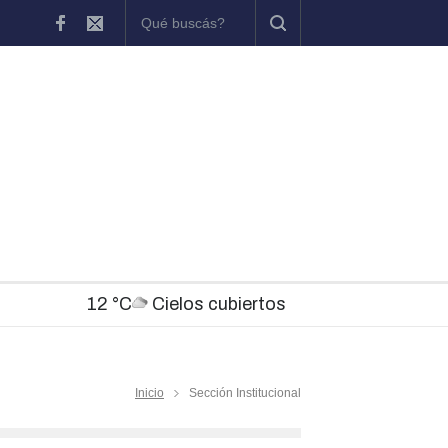
n
Chascomús participó del inicio de una nueva etapa del program
12 °C
Cielos cubiertos
Inicio
Sección Institucional