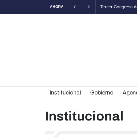
ongreso de Salud Mental Comunitaria en Chascomús
El Fortín Chas
AHORA
Institucional
Gobierno
Agen
Institucional