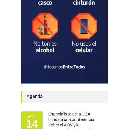
preocupación por la crisis
TURISMO
03/08/2026
Chascomús incorporó una
estación
hidrometeorológica para
fortalecer el monitoreo y la
prevención ante eventos
climáticos
SEGURIDAD
31/07/2026
La Escuela Normal tendrá
calefacción para el reinicio
de las clases tras una obra
Agenda
de emergencia financiada
por la Municipalidad
EDUCACIÓN
30/07/2026
Especialista de la UBA
AGO
brindará una conferencia
14
sobre el ACV y la