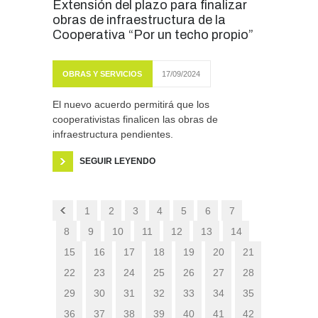
Extensión del plazo para finalizar
obras de infraestructura de la
Cooperativa “Por un techo propio”
OBRAS Y SERVICIOS
17/09/2024
El nuevo acuerdo permitirá que los
cooperativistas finalicen las obras de
infraestructura pendientes.
SEGUIR LEYENDO
1
2
3
4
5
6
7
8
9
10
11
12
13
14
15
16
17
18
19
20
21
22
23
24
25
26
27
28
29
30
31
32
33
34
35
36
37
38
39
40
41
42