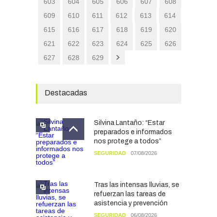
603
604
605
606
607
608
609
610
611
612
613
614
615
616
617
618
619
620
621
622
623
624
625
626
627
628
629
Destacadas
Silvina Lantaño: “Estar
preparados e informados
nos protege a todos”
SEGURIDAD
07/08/2026
Tras las intensas lluvias, se
refuerzan las tareas de
asistencia y prevención
SEGURIDAD
06/08/2026