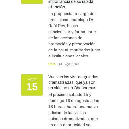
importancia de su rápida
atención
Más de 100 atletas
participaron del Duatlón en
La propuesta, a cargo del
Chascomús
prestigioso neurólogo Dr.
Raúl Rey, busca
DEPORTES
10/08/2026
concientizar y forma parte
de las acciones de
promoción y preservación
de la salud impulsadas junto
a instituciones locales.
Hora
14 - Ago 19:00
Vuelven las visitas guiadas
AGO
dramatizadas, que ya son
15
un clásico en Chascomús
El próximo sábado 15 y
domingo 16 de agosto a las
18 horas, habrá una nueva
edición de las visitas
guiadas dramatizadas, que
en esta oportunidad se