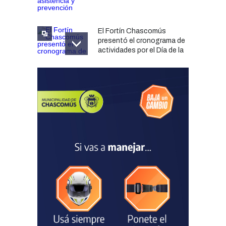
El Fortín Chascomús
presentó el cronograma de
actividades por el Día de la
Tradición
CULTURA
05/08/2026
Francesco Squeo Lapun
fue recibido por Javier
Gastón tras su
convocatoria a la Selección
Argentina Juvenil de
Natación
DEPORTES
04/08/2026
Las vacaciones de invierno
dejaron una mejora en la
ocupación turística, aunque
el sector mantiene la