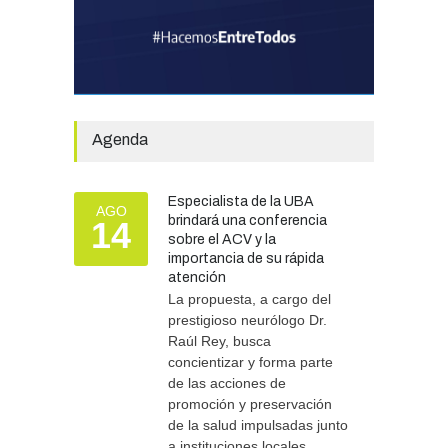
SEGURIDAD
31/07/2026
La Escuela Normal tendrá
calefacción para el reinicio
de las clases tras una obra
de emergencia financiada
por la Municipalidad
Agenda
EDUCACIÓN
30/07/2026
Especialista de la UBA
AGO
brindará una conferencia
14
Más de 100 atletas
sobre el ACV y la
participaron del Duatlón en
importancia de su rápida
Chascomús
atención
La propuesta, a cargo del
DEPORTES
10/08/2026
prestigioso neurólogo Dr.
Raúl Rey, busca
concientizar y forma parte
de las acciones de
promoción y preservación
de la salud impulsadas junto
a instituciones locales.