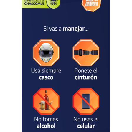
convocatoria a la Selección
Argentina Juvenil de
Natación
DEPORTES
04/08/2026
Las vacaciones de invierno
dejaron una mejora en la
ocupación turística, aunque
el sector mantiene la
preocupación por la crisis
TURISMO
03/08/2026
Chascomús incorporó una
estación
hidrometeorológica para
fortalecer el monitoreo y la
prevención ante eventos
climáticos