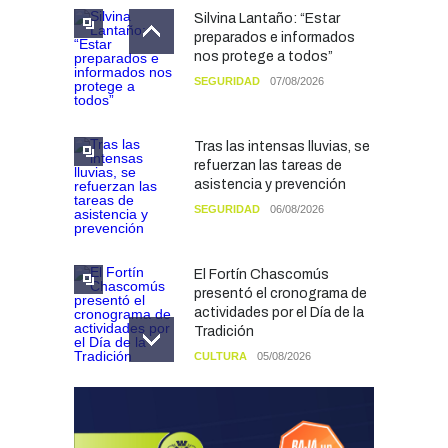
Silvina Lantaño: “Estar
preparados e informados
nos protege a todos”
SEGURIDAD
07/08/2026
Tras las intensas lluvias, se
refuerzan las tareas de
asistencia y prevención
SEGURIDAD
06/08/2026
El Fortín Chascomús
presentó el cronograma de
actividades por el Día de la
Tradición
CULTURA
05/08/2026
Francesco Squeo Lapun
fue recibido por Javier
Gastón tras su