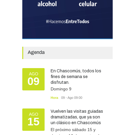
EDUCACIÓN
30/07/2026
Avanza el proceso
licitatorio para las obras de
infraestructura en las
escuelas Técnica N° 1 y
Especial N° 501
Agenda
OBRAS Y SERVICIOS
29/07/2026
En Chascomús, todos los
Silvina Lantaño: “Estar
AGO
fines de semana se
09
preparados e informados
disfrutan.
nos protege a todos”
Domingo 9
SEGURIDAD
07/08/2026
Hora
09 - Ago 09:00
Vuelven las visitas guiadas
AGO
dramatizadas, que ya son
15
un clásico en Chascomús
El próximo sábado 15 y