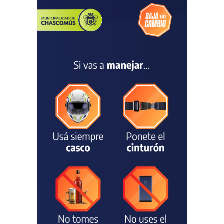
dejaron una mejora en la
ocupación turística, aunque
el sector mantiene la
preocupación por la crisis
TURISMO
03/08/2026
Chascomús incorporó una
estación
hidrometeorológica para
fortalecer el monitoreo y la
prevención ante eventos
climáticos
SEGURIDAD
31/07/2026
La Escuela Normal tendrá
calefacción para el reinicio
de las clases tras una obra
de emergencia financiada
por la Municipalidad