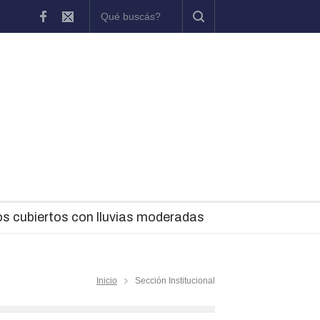
dición
Chascomús participó del inicio de una nueva etapa del pr
os cubiertos con lluvias moderadas
Inicio
Sección Institucional