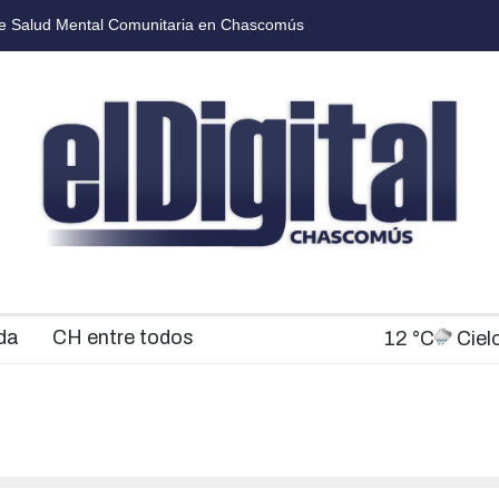
 Chascomús presentó el cronograma de actividades por el Día de la Tra
da
CH entre todos
12 °C
Ciel