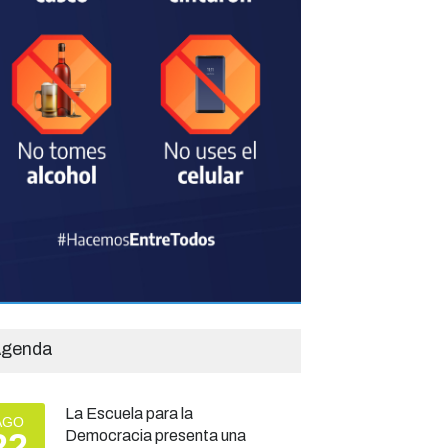
genda
La Escuela para la
AGO
22
Democracia presenta una