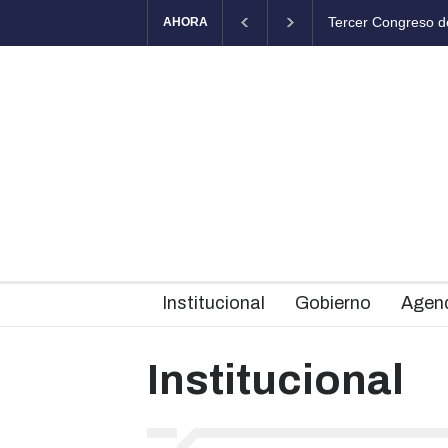
cer Congreso de Salud Mental Comunitaria en Chascomús
El Fortín
AHORA
Institucional
Gobierno
Agen
Institucional