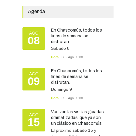
licitatorio para las obras de
infraestructura en las
Agenda
escuelas Técnica N° 1 y
Especial N° 501
OBRAS Y SERVICIOS
29/07/2026
En Chascomús, todos los
AGO
fines de semana se
08
disfrutan.
Silvina Lantaño: “Estar
Sábado 8
preparados e informados
nos protege a todos”
Hora
08 - Ago 09:00
SEGURIDAD
07/08/2026
En Chascomús, todos los
AGO
fines de semana se
09
disfrutan.
Domingo 9
Hora
09 - Ago 09:00
Vuelven las visitas guiadas
AGO
dramatizadas, que ya son
15
un clásico en Chascomús
El próximo sábado 15 y