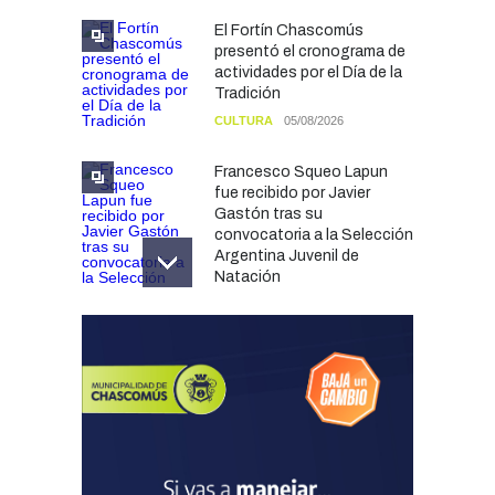
El Fortín Chascomús
presentó el cronograma de
actividades por el Día de la
Tradición
CULTURA
05/08/2026
Francesco Squeo Lapun
fue recibido por Javier
Gastón tras su
convocatoria a la Selección
Argentina Juvenil de
Natación
DEPORTES
04/08/2026
Las vacaciones de invierno
dejaron una mejora en la
ocupación turística, aunque
el sector mantiene la
preocupación por la crisis
TURISMO
03/08/2026