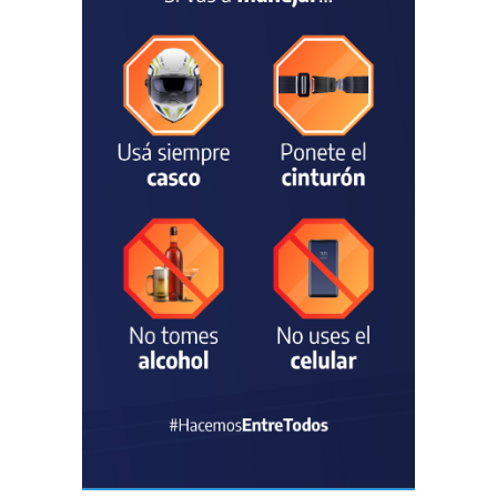
Chascomús incorporó una
estación
hidrometeorológica para
fortalecer el monitoreo y la
prevención ante eventos
climáticos
SEGURIDAD
31/07/2026
La Escuela Normal tendrá
calefacción para el reinicio
de las clases tras una obra
de emergencia financiada
por la Municipalidad
EDUCACIÓN
30/07/2026
Avanza el proceso