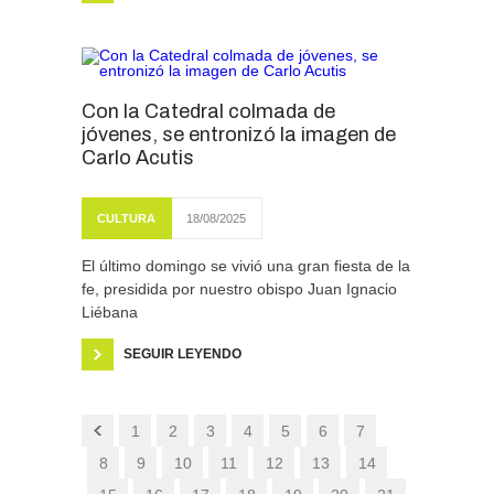
Con la Catedral colmada de
jóvenes, se entronizó la imagen de
Carlo Acutis
CULTURA
18/08/2025
El último domingo se vivió una gran fiesta de la
fe, presidida por nuestro obispo Juan Ignacio
Liébana
SEGUIR LEYENDO
1
2
3
4
5
6
7
8
9
10
11
12
13
14