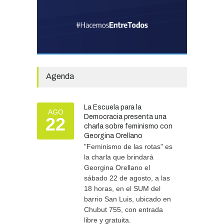
Especial N° 501
OBRAS Y SERVICIOS
29/07/2026
La Municipalidad invirtió
más de 304 millones de
pesos en ayuda
Agenda
comunitaria, en lo que va del
año.
GOBIERNO
28/07/2026
La Escuela para la
AGO
Democracia presenta una
22
charla sobre feminismo con
Tras las intensas lluvias, se
Georgina Orellano
refuerzan las tareas de
asistencia y prevención
"Feminismo de las rotas" es
la charla que brindará
SEGURIDAD
06/08/2026
Georgina Orellano el
sábado 22 de agosto, a las
18 horas, en el SUM del
barrio San Luis, ubicado en
Chubut 755, con entrada
libre y gratuita.