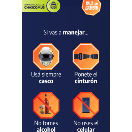
Chascomús incorporó una
estación
hidrometeorológica para
fortalecer el monitoreo y la
prevención ante eventos
climáticos
SEGURIDAD
31/07/2026
La Escuela Normal tendrá
calefacción para el reinicio
de las clases tras una obra
de emergencia financiada
por la Municipalidad
EDUCACIÓN
30/07/2026
Avanza el proceso
licitatorio para las obras de
infraestructura en las
escuelas Técnica N° 1 y