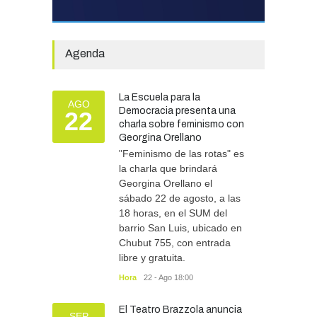
La Municipalidad invirtió
más de 304 millones de
pesos en ayuda
Agenda
comunitaria, en lo que va del
año.
GOBIERNO
28/07/2026
La Escuela para la
AGO
Democracia presenta una
22
charla sobre feminismo con
Tras las intensas lluvias, se
Georgina Orellano
refuerzan las tareas de
asistencia y prevención
"Feminismo de las rotas" es
la charla que brindará
SEGURIDAD
06/08/2026
Georgina Orellano el
sábado 22 de agosto, a las
18 horas, en el SUM del
barrio San Luis, ubicado en
Chubut 755, con entrada
libre y gratuita.
Hora
22 - Ago 18:00
El Teatro Brazzola anuncia
SEP