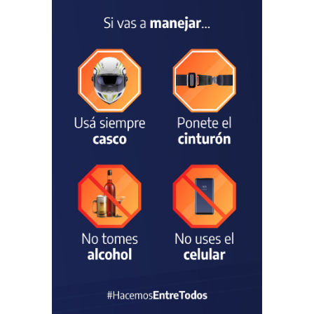
fortalecer el monitoreo y la
prevención ante eventos
climáticos
SEGURIDAD
31/07/2026
La Escuela Normal tendrá
calefacción para el reinicio
de las clases tras una obra
de emergencia financiada
por la Municipalidad
EDUCACIÓN
30/07/2026
Avanza el proceso
licitatorio para las obras de
infraestructura en las
escuelas Técnica N° 1 y
Especial N° 501
OBRAS Y SERVICIOS
29/07/2026