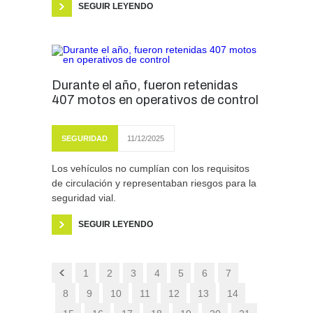
SEGUIR LEYENDO
Durante el año, fueron retenidas
407 motos en operativos de control
SEGURIDAD
11/12/2025
Los vehículos no cumplían con los requisitos
de circulación y representaban riesgos para la
seguridad vial.
SEGUIR LEYENDO
1
2
3
4
5
6
7
8
9
10
11
12
13
14