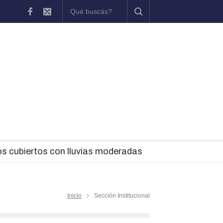
hascomús participó del inicio de una nueva etapa del programa MUN
os cubiertos con lluvias moderadas
Inicio
Sección Institucional