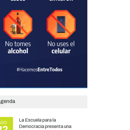
genda
La Escuela para la
AGO
22
Democracia presenta una