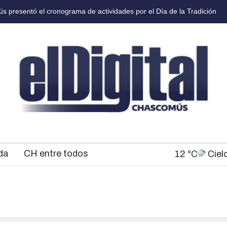
 presentó el cronograma de actividades por el Día de la Tradición
C
da
CH entre todos
12 °C
Ciel