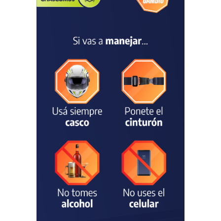
Argentina Juvenil de
Natación
DEPORTES
04/08/2026
Las vacaciones de invierno
dejaron una mejora en la
ocupación turística, aunque
el sector mantiene la
preocupación por la crisis
TURISMO
03/08/2026
Chascomús incorporó una
estación
hidrometeorológica para
fortalecer el monitoreo y la
prevención ante eventos
climáticos
SEGURIDAD
31/07/2026