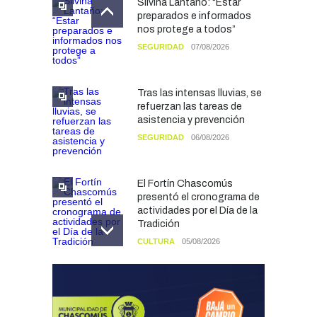
Silvina Lantaño: “Estar
preparados e informados
nos protege a todos”
SEGURIDAD
07/08/2026
Tras las intensas lluvias, se
refuerzan las tareas de
asistencia y prevención
SEGURIDAD
06/08/2026
El Fortín Chascomús
presentó el cronograma de
actividades por el Día de la
Tradición
CULTURA
05/08/2026
Francesco Squeo Lapun
fue recibido por Javier
Gastón tras su
convocatoria a la Selección