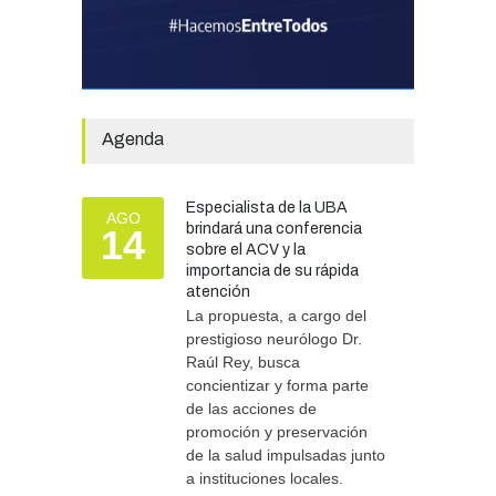
La Escuela Normal tendrá
calefacción para el reinicio
de las clases tras una obra
de emergencia financiada
por la Municipalidad
Agenda
EDUCACIÓN
30/07/2026
Especialista de la UBA
AGO
brindará una conferencia
14
Más de 100 atletas
sobre el ACV y la
participaron del Duatlón en
importancia de su rápida
Chascomús
atención
La propuesta, a cargo del
DEPORTES
10/08/2026
prestigioso neurólogo Dr.
Raúl Rey, busca
concientizar y forma parte
de las acciones de
promoción y preservación
de la salud impulsadas junto
a instituciones locales.