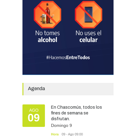
La Escuela Normal tendrá
calefacción para el reinicio
de las clases tras una obra
de emergencia financiada
por la Municipalidad
EDUCACIÓN
30/07/2026
Avanza el proceso
licitatorio para las obras de
infraestructura en las
escuelas Técnica N° 1 y
Especial N° 501
Agenda
OBRAS Y SERVICIOS
29/07/2026
En Chascomús, todos los
Silvina Lantaño: “Estar
AGO
fines de semana se
09
preparados e informados
disfrutan.
nos protege a todos”
Domingo 9
SEGURIDAD
07/08/2026
Hora
09 - Ago 09:00