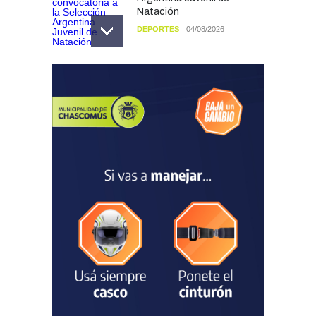
Natación
DEPORTES
04/08/2026
Las vacaciones de invierno
dejaron una mejora en la
ocupación turística, aunque
el sector mantiene la
preocupación por la crisis
TURISMO
03/08/2026
Chascomús incorporó una
estación
hidrometeorológica para
fortalecer el monitoreo y la
prevención ante eventos
climáticos
SEGURIDAD
31/07/2026