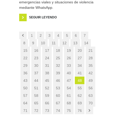
emergencias viales y situaciones de violencia
mediante WhatsApp.
SEGUIR LEYENDO
1
2
3
4
5
6
7
8
9
10
11
12
13
14
15
16
17
18
19
20
21
22
23
24
25
26
27
28
29
30
31
32
33
34
35
36
37
38
39
40
41
42
43
44
45
46
47
48
49
50
51
52
53
54
55
56
57
58
59
60
61
62
63
64
65
66
67
68
69
70
71
72
73
74
75
76