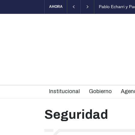
Pablo Echarri y Paola Krum llegan al Teatro Municipal Brazzola
AHORA
Institucional
Gobierno
Agen
Seguridad