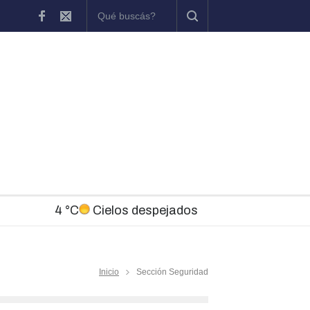
s
El Teatro Brazzola ofrece en agosto una programación con figuras 
4 °C
Cielos despejados
Inicio
Sección Seguridad