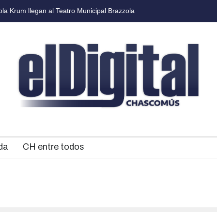
El próximo martes habrá una nueva edición de Mercados Bonaerense
da
CH entre todos