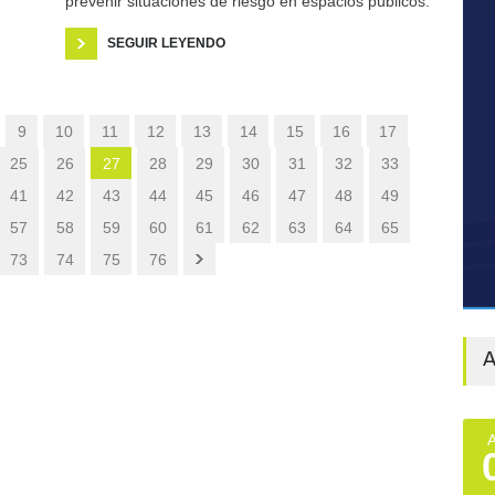
prevenir situaciones de riesgo en espacios públicos.
SEGUIR LEYENDO
9
10
11
12
13
14
15
16
17
25
26
27
28
29
30
31
32
33
41
42
43
44
45
46
47
48
49
57
58
59
60
61
62
63
64
65
73
74
75
76
A