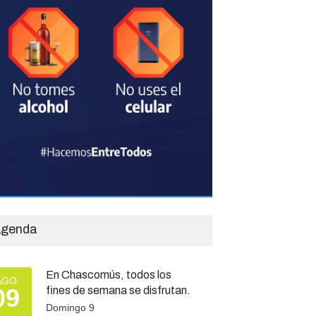
genda
En Chascomús, todos los
AGO
09
fines de semana se disfrutan.
Domingo 9