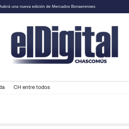
Pablo Echarri y Paola Krum llegan al Teatro Municipal Brazzola
Jorge
da
CH entre todos