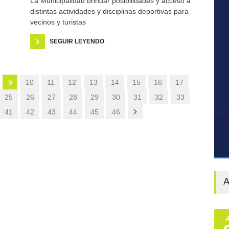
La Municipalidad brindar posibilidades y acceso a
distintas actividades y disciplinas deportivas para
vecinos y turistas
SEGUIR LEYENDO
9
10
11
12
13
14
15
16
17
25
26
27
28
29
30
31
32
33
41
42
43
44
45
46
A