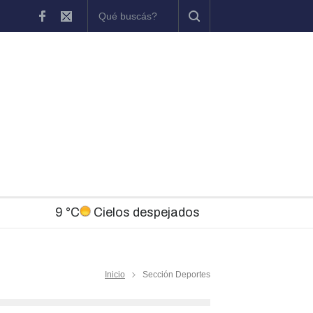
 Waddell brindará una charla sobre la historia del ferrocarril en Chas
9 °C
Cielos despejados
Inicio
Sección Deportes