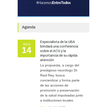
estación
hidrometeorológica para
fortalecer el monitoreo y la
prevención ante eventos
climáticos
SEGURIDAD
31/07/2026
Agenda
La Escuela Normal tendrá
calefacción para el reinicio
Especialista de la UBA
AGO
de las clases tras una obra
brindará una conferencia
14
de emergencia financiada
sobre el ACV y la
por la Municipalidad
importancia de su rápida
atención
EDUCACIÓN
30/07/2026
La propuesta, a cargo del
prestigioso neurólogo Dr.
Raúl Rey, busca
concientizar y forma parte
de las acciones de
promoción y preservación
de la salud impulsadas junto
a instituciones locales.