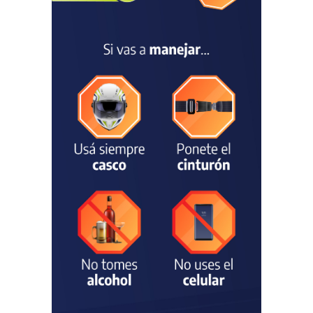
CULTURA
05/08/2026
Francesco Squeo Lapun
fue recibido por Javier
Gastón tras su
convocatoria a la Selección
Argentina Juvenil de
Natación
DEPORTES
04/08/2026
Las vacaciones de invierno
dejaron una mejora en la
ocupación turística, aunque
el sector mantiene la
preocupación por la crisis
TURISMO
03/08/2026
Chascomús incorporó una