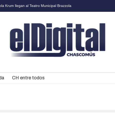
El próximo martes habrá una nueva edición de Mercados Bonaerense
da
CH entre todos