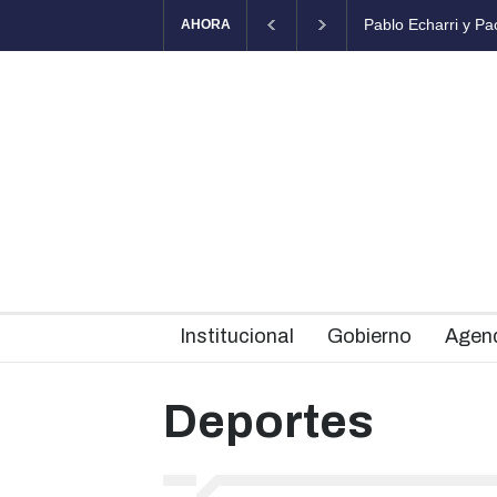
Pablo Echarri y Paola Krum llegan al Teatro Municipal Brazzola
AHORA
Institucional
Gobierno
Agen
Deportes