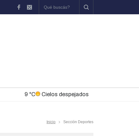
s
El Teatro Brazzola ofrece en agosto una programación con figuras 
9 °C
Cielos despejados
Inicio
Sección Deportes