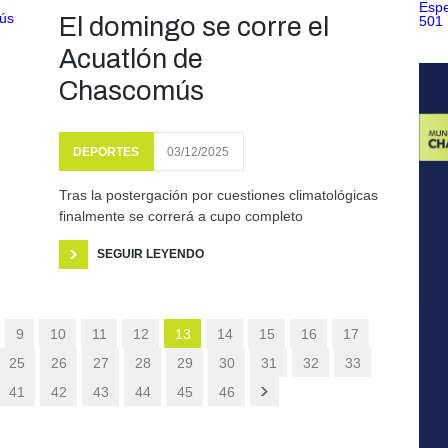
El domingo se corre el
Acuatlón de
Chascomús
DEPORTES
03/12/2025
Tras la postergación por cuestiones climatológicas
finalmente se correrá a cupo completo
SEGUIR LEYENDO
9
10
11
12
13
14
15
16
17
25
26
27
28
29
30
31
32
33
41
42
43
44
45
46