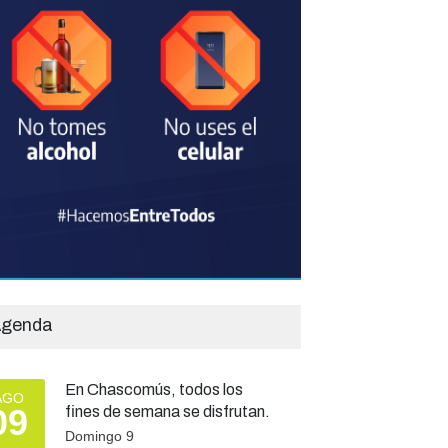
genda
En Chascomús, todos los
AGO
09
fines de semana se disfrutan.
Domingo 9