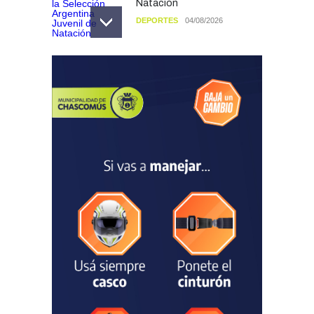
Natación
DEPORTES
04/08/2026
Las vacaciones de invierno
dejaron una mejora en la
ocupación turística, aunque
el sector mantiene la
preocupación por la crisis
TURISMO
03/08/2026
Chascomús incorporó una
estación
hidrometeorológica para
fortalecer el monitoreo y la
prevención ante eventos
climáticos
SEGURIDAD
31/07/2026