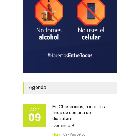
La Escuela Normal tendrá
calefacción para el reinicio
de las clases tras una obra
de emergencia financiada
por la Municipalidad
EDUCACIÓN
30/07/2026
Avanza el proceso
licitatorio para las obras de
infraestructura en las
escuelas Técnica N° 1 y
Especial N° 501
Agenda
OBRAS Y SERVICIOS
29/07/2026
En Chascomús, todos los
Silvina Lantaño: “Estar
AGO
fines de semana se
09
preparados e informados
disfrutan.
nos protege a todos”
Domingo 9
SEGURIDAD
07/08/2026
Hora
09 - Ago 09:00