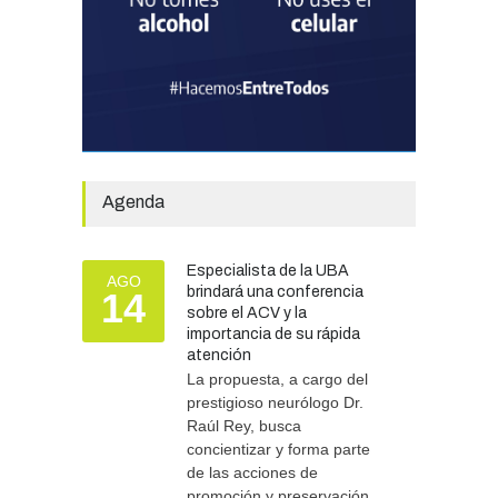
prevención ante eventos
climáticos
SEGURIDAD
31/07/2026
La Escuela Normal tendrá
calefacción para el reinicio
de las clases tras una obra
de emergencia financiada
por la Municipalidad
Agenda
EDUCACIÓN
30/07/2026
Especialista de la UBA
AGO
brindará una conferencia
14
Más de 100 atletas
sobre el ACV y la
participaron del Duatlón en
importancia de su rápida
Chascomús
atención
La propuesta, a cargo del
DEPORTES
10/08/2026
prestigioso neurólogo Dr.
Raúl Rey, busca
concientizar y forma parte
de las acciones de
promoción y preservación