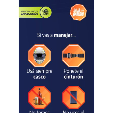
fue recibido por Javier
Gastón tras su
convocatoria a la Selección
Argentina Juvenil de
Natación
DEPORTES
04/08/2026
Las vacaciones de invierno
dejaron una mejora en la
ocupación turística, aunque
el sector mantiene la
preocupación por la crisis
TURISMO
03/08/2026
Chascomús incorporó una
estación
hidrometeorológica para
fortalecer el monitoreo y la