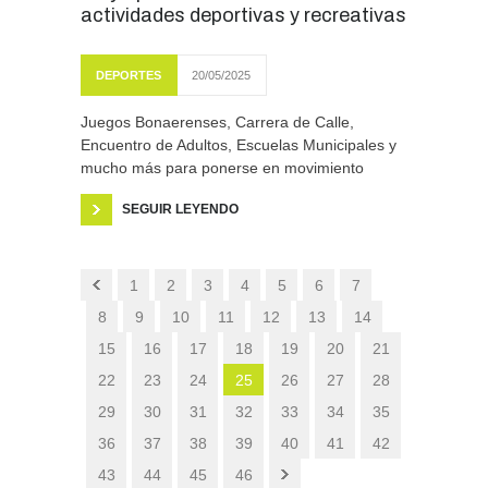
actividades deportivas y recreativas
DEPORTES
20/05/2025
Juegos Bonaerenses, Carrera de Calle,
Encuentro de Adultos, Escuelas Municipales y
mucho más para ponerse en movimiento
SEGUIR LEYENDO
1
2
3
4
5
6
7
8
9
10
11
12
13
14
15
16
17
18
19
20
21
22
23
24
25
26
27
28
29
30
31
32
33
34
35
36
37
38
39
40
41
42
43
44
45
46