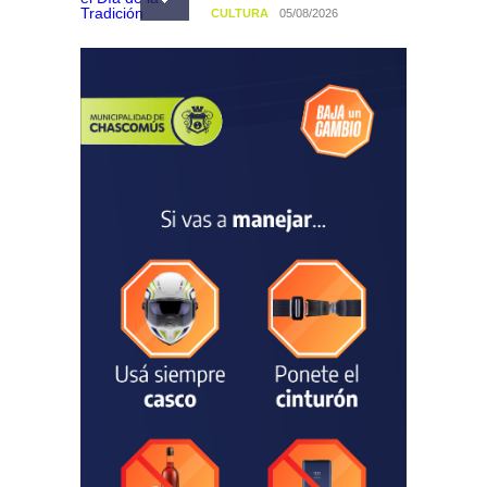
CULTURA
05/08/2026
Francesco Squeo Lapun
fue recibido por Javier
Gastón tras su
convocatoria a la Selección
Argentina Juvenil de
Natación
DEPORTES
04/08/2026
Las vacaciones de invierno
dejaron una mejora en la
ocupación turística, aunque
el sector mantiene la
preocupación por la crisis
TURISMO
03/08/2026
Chascomús incorporó una