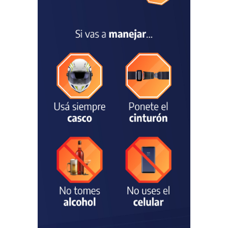
climáticos
SEGURIDAD
31/07/2026
La Escuela Normal tendrá
calefacción para el reinicio
de las clases tras una obra
de emergencia financiada
por la Municipalidad
EDUCACIÓN
30/07/2026
Avanza el proceso
licitatorio para las obras de
infraestructura en las
escuelas Técnica N° 1 y
Especial N° 501
OBRAS Y SERVICIOS
29/07/2026
La Municipalidad invirtió
más de 304 millones de