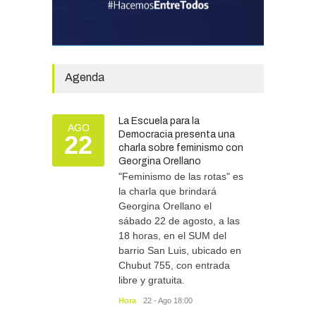
pesos en ayuda
comunitaria, en lo que va del
año.
GOBIERNO
28/07/2026
Agenda
Tras las intensas lluvias, se
refuerzan las tareas de
La Escuela para la
asistencia y prevención
AGO
Democracia presenta una
22
SEGURIDAD
06/08/2026
charla sobre feminismo con
Georgina Orellano
"Feminismo de las rotas" es
la charla que brindará
Georgina Orellano el
sábado 22 de agosto, a las
18 horas, en el SUM del
barrio San Luis, ubicado en
Chubut 755, con entrada
libre y gratuita.
Hora
22 - Ago 18:00