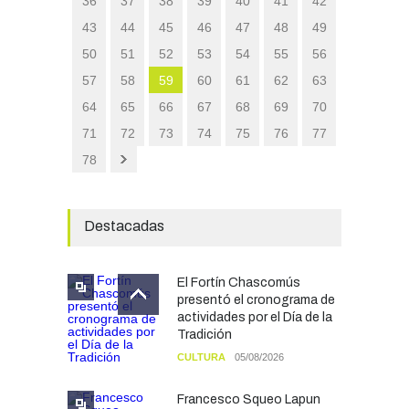
36
37
38
39
40
41
42
43
44
45
46
47
48
49
50
51
52
53
54
55
56
57
58
59
60
61
62
63
64
65
66
67
68
69
70
71
72
73
74
75
76
77
78
Destacadas
El Fortín Chascomús
presentó el cronograma de
actividades por el Día de la
Tradición
CULTURA
05/08/2026
Francesco Squeo Lapun