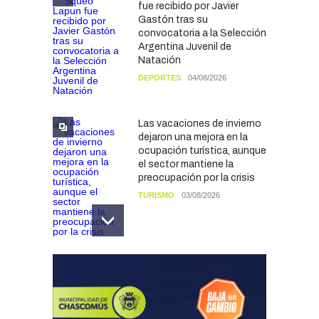
fue recibido por Javier
Gastón tras su
convocatoria a la Selección
Argentina Juvenil de
Natación
DEPORTES
04/08/2026
Las vacaciones de invierno
dejaron una mejora en la
ocupación turística, aunque
el sector mantiene la
preocupación por la crisis
TURISMO
03/08/2026
Chascomús incorporó una
estación
hidrometeorológica para
fortalecer el monitoreo y la
prevención ante eventos