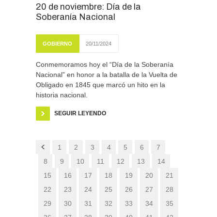
20 de noviembre: Día de la
Soberanía Nacional
GOBIERNO
20/11/2024
Conmemoramos hoy el “Día de la Soberanía
Nacional” en honor a la batalla de la Vuelta de
Obligado en 1845 que marcó un hito en la
historia nacional.
SEGUIR LEYENDO
1
2
3
4
5
6
7
8
9
10
11
12
13
14
15
16
17
18
19
20
21
22
23
24
25
26
27
28
29
30
31
32
33
34
35