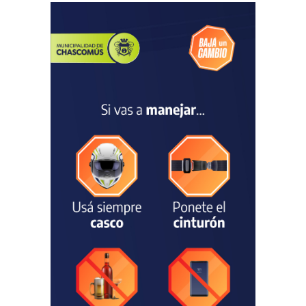
Francesco Squeo Lapun
fue recibido por Javier
Gastón tras su
convocatoria a la Selección
Argentina Juvenil de
Natación
DEPORTES
04/08/2026
Las vacaciones de invierno
dejaron una mejora en la
ocupación turística, aunque
el sector mantiene la
preocupación por la crisis
TURISMO
03/08/2026
Chascomús incorporó una
estación
hidrometeorológica para