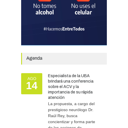
fortalecer el monitoreo y la
prevención ante eventos
climáticos
SEGURIDAD
31/07/2026
La Escuela Normal tendrá
calefacción para el reinicio
de las clases tras una obra
de emergencia financiada
por la Municipalidad
Agenda
EDUCACIÓN
30/07/2026
Especialista de la UBA
AGO
brindará una conferencia
14
Más de 100 atletas
sobre el ACV y la
participaron del Duatlón en
importancia de su rápida
Chascomús
atención
La propuesta, a cargo del
DEPORTES
10/08/2026
prestigioso neurólogo Dr.
Raúl Rey, busca
concientizar y forma parte
de las acciones de