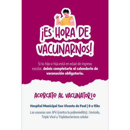
DEPORTES
04/08/2026
Las vacaciones de invierno
dejaron una mejora en la
ocupación turística, aunque
el sector mantiene la
preocupación por la crisis
TURISMO
03/08/2026
Chascomús incorporó una
estación
hidrometeorológica para
fortalecer el monitoreo y la
prevención ante eventos
climáticos
SEGURIDAD
31/07/2026
La Escuela Normal tendrá