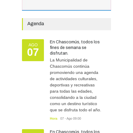
calefacción para el reinicio
de las clases tras una obra
de emergencia financiada
por la Municipalidad
Agenda
EDUCACIÓN
30/07/2026
En Chascomús, todos los
AGO
fines de semana se
07
Avanza el proceso
disfrutan.
licitatorio para las obras de
La Municipalidad de
infraestructura en las
Chascomús continúa
escuelas Técnica N° 1 y
promoviendo una agenda
Especial N° 501
de actividades culturales,
OBRAS Y SERVICIOS
29/07/2026
deportivas y recreativas
para todas las edades,
consolidando a la ciudad
como un destino turístico
que se disfruta todo el año.
Hora
07 - Ago 09:00
En Chascomús, todos los