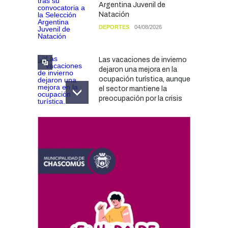
Argentina Juvenil de
Natación
DEPORTES
04/08/2026
Las vacaciones de invierno
dejaron una mejora en la
ocupación turística, aunque
el sector mantiene la
preocupación por la crisis
TURISMO
03/08/2026
Chascomús incorporó una
estación
hidrometeorológica para
fortalecer el monitoreo y la
prevención ante eventos
climáticos
SEGURIDAD
31/07/2026