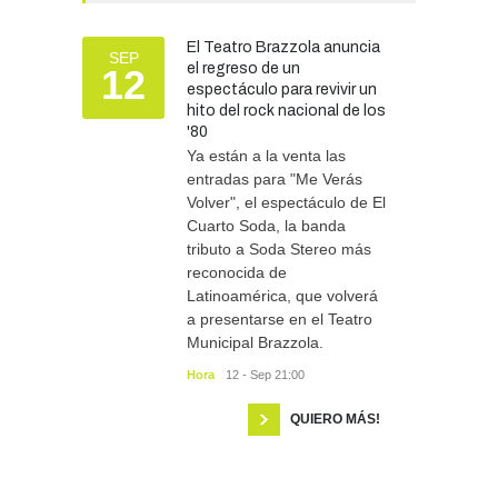
año.
GOBIERNO
28/07/2026
El Teatro Brazzola anuncia
SEP
el regreso de un
12
El Tren del Juego convocó
espectáculo para revivir un
a cientos de familias en la
hito del rock nacional de los
Vieja Estación
'80
TURISMO
27/07/2026
Ya están a la venta las
entradas para "Me Verás
Volver", el espectáculo de El
Cuarto Soda, la banda
tributo a Soda Stereo más
reconocida de
Latinoamérica, que volverá
a presentarse en el Teatro
Municipal Brazzola.
Hora
12 - Sep 21:00
QUIERO MÁS!