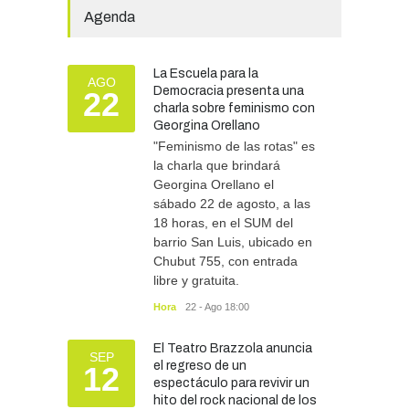
Especial N° 501
Agenda
OBRAS Y SERVICIOS
29/07/2026
La Escuela para la
La Municipalidad invirtió
AGO
Democracia presenta una
22
más de 304 millones de
charla sobre feminismo con
pesos en ayuda
Georgina Orellano
comunitaria, en lo que va del
"Feminismo de las rotas" es
año.
la charla que brindará
GOBIERNO
28/07/2026
Georgina Orellano el
sábado 22 de agosto, a las
18 horas, en el SUM del
barrio San Luis, ubicado en
Chubut 755, con entrada
libre y gratuita.
Hora
22 - Ago 18:00
El Teatro Brazzola anuncia
SEP
el regreso de un
12
espectáculo para revivir un
hito del rock nacional de los