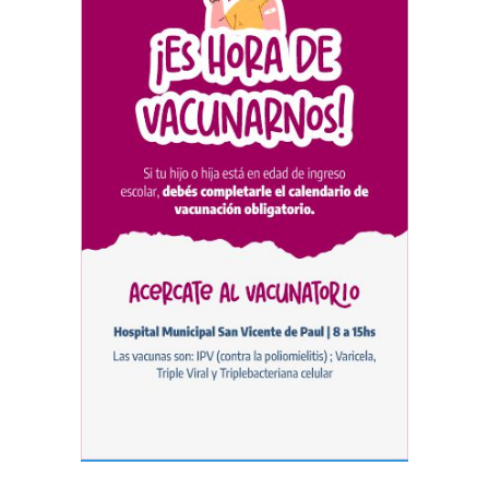
Chascomús incorporó una
estación
hidrometeorológica para
fortalecer el monitoreo y la
prevención ante eventos
climáticos
SEGURIDAD
31/07/2026
La Escuela Normal tendrá
calefacción para el reinicio
de las clases tras una obra
de emergencia financiada
por la Municipalidad
EDUCACIÓN
30/07/2026
Avanza el proceso
licitatorio para las obras de
infraestructura en las
escuelas Técnica N° 1 y