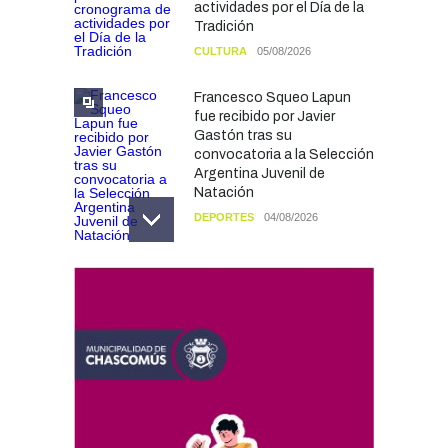
actividades por el Día de la
Tradición
CULTURA
05/08/2026
Francesco Squeo Lapun
fue recibido por Javier
Gastón tras su
convocatoria a la Selección
Argentina Juvenil de
Natación
DEPORTES
04/08/2026
Las vacaciones de invierno
dejaron una mejora en la
ocupación turística, aunque
el sector mantiene la
preocupación por la crisis
TURISMO
03/08/2026