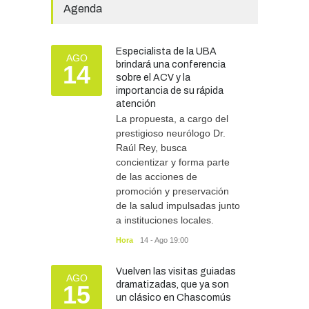
SEGURIDAD
31/07/2026
Agenda
La Escuela Normal tendrá
calefacción para el reinicio
Especialista de la UBA
AGO
de las clases tras una obra
brindará una conferencia
14
de emergencia financiada
sobre el ACV y la
por la Municipalidad
importancia de su rápida
atención
EDUCACIÓN
30/07/2026
La propuesta, a cargo del
prestigioso neurólogo Dr.
Raúl Rey, busca
concientizar y forma parte
de las acciones de
promoción y preservación
de la salud impulsadas junto
a instituciones locales.
Hora
14 - Ago 19:00
Vuelven las visitas guiadas
AGO
dramatizadas, que ya son
15
un clásico en Chascomús