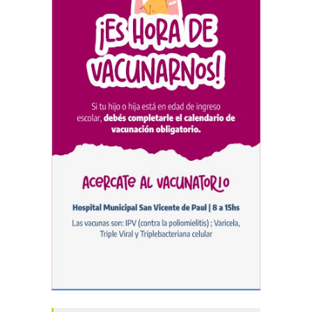
convocatoria a la Selección
Argentina Juvenil de
Natación
DEPORTES
04/08/2026
Las vacaciones de invierno
dejaron una mejora en la
ocupación turística, aunque
el sector mantiene la
preocupación por la crisis
TURISMO
03/08/2026
Chascomús incorporó una
estación
hidrometeorológica para
fortalecer el monitoreo y la
prevención ante eventos
climáticos