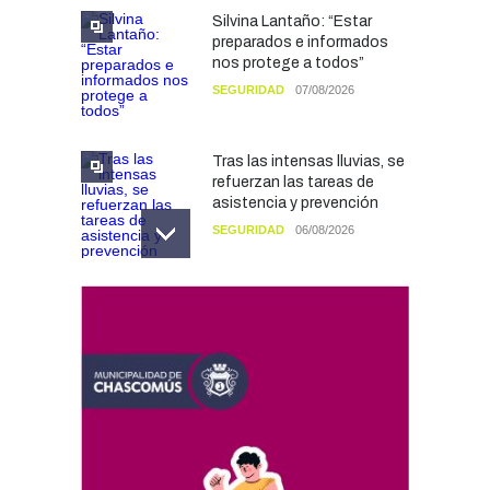
Silvina Lantaño: “Estar
preparados e informados
nos protege a todos”
SEGURIDAD
07/08/2026
Tras las intensas lluvias, se
refuerzan las tareas de
asistencia y prevención
SEGURIDAD
06/08/2026
El Fortín Chascomús
presentó el cronograma de
actividades por el Día de la
Tradición
CULTURA
05/08/2026
Francesco Squeo Lapun
fue recibido por Javier
Gastón tras su