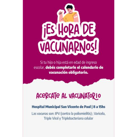
La Escuela Normal tendrá
calefacción para el reinicio
de las clases tras una obra
de emergencia financiada
por la Municipalidad
EDUCACIÓN
30/07/2026
Avanza el proceso
licitatorio para las obras de
infraestructura en las
escuelas Técnica N° 1 y
Especial N° 501
OBRAS Y SERVICIOS
29/07/2026
La Municipalidad invirtió
más de 304 millones de
pesos en ayuda
comunitaria, en lo que va del