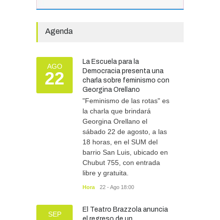
año.
GOBIERNO
28/07/2026
Agenda
El Tren del Juego convocó
a cientos de familias en la
La Escuela para la
Vieja Estación
AGO
Democracia presenta una
22
TURISMO
27/07/2026
charla sobre feminismo con
Georgina Orellano
"Feminismo de las rotas" es
la charla que brindará
Georgina Orellano el
sábado 22 de agosto, a las
18 horas, en el SUM del
barrio San Luis, ubicado en
Chubut 755, con entrada
libre y gratuita.
Hora
22 - Ago 18:00
El Teatro Brazzola anuncia
SEP
el regreso de un