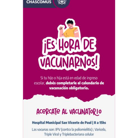
Argentina Juvenil de
Natación
DEPORTES
04/08/2026
Las vacaciones de invierno
dejaron una mejora en la
ocupación turística, aunque
el sector mantiene la
preocupación por la crisis
TURISMO
03/08/2026
Chascomús incorporó una
estación
hidrometeorológica para
fortalecer el monitoreo y la
prevención ante eventos
climáticos
SEGURIDAD
31/07/2026