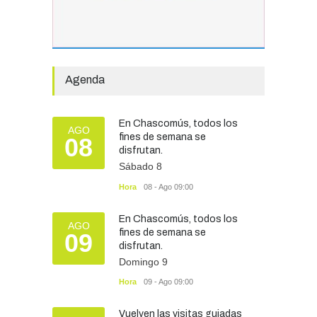
La Escuela Normal tendrá
calefacción para el reinicio
de las clases tras una obra
de emergencia financiada
por la Municipalidad
Agenda
EDUCACIÓN
30/07/2026
En Chascomús, todos los
AGO
fines de semana se
08
Avanza el proceso
disfrutan.
licitatorio para las obras de
Sábado 8
infraestructura en las
Hora
08 - Ago 09:00
escuelas Técnica N° 1 y
Especial N° 501
En Chascomús, todos los
OBRAS Y SERVICIOS
29/07/2026
AGO
fines de semana se
09
disfrutan.
Domingo 9
Hora
09 - Ago 09:00
Vuelven las visitas guiadas