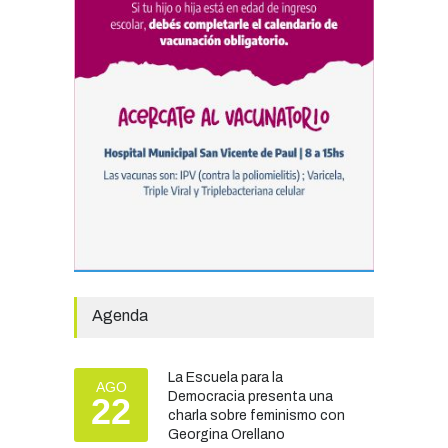
Avanza el proceso
licitatorio para las obras de
infraestructura en las
escuelas Técnica N° 1 y
Especial N° 501
OBRAS Y SERVICIOS
29/07/2026
La Municipalidad invirtió
más de 304 millones de
pesos en ayuda
comunitaria, en lo que va del
año.
GOBIERNO
28/07/2026
Agenda
El Tren del Juego convocó
a cientos de familias en la
La Escuela para la
Vieja Estación
AGO
Democracia presenta una
22
TURISMO
27/07/2026
charla sobre feminismo con
Georgina Orellano