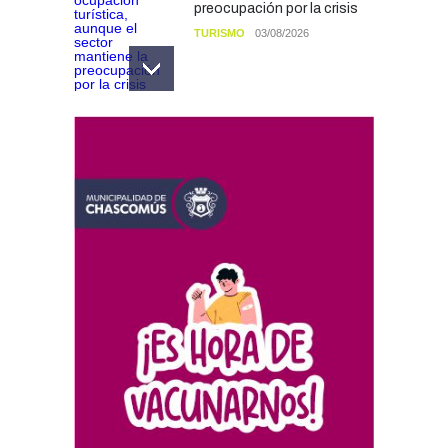
preocupación por la crisis
TURISMO
03/08/2026
Chascomús incorporó una
estación
hidrometeorológica para
fortalecer el monitoreo y la
prevención ante eventos
climáticos
SEGURIDAD
31/07/2026
La Escuela Normal tendrá
calefacción para el reinicio
de las clases tras una obra
de emergencia financiada
por la Municipalidad
EDUCACIÓN
30/07/2026