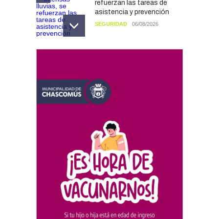
refuerzan las tareas de
asistencia y prevención
SEGURIDAD
06/08/2026
El Fortín Chascomús
presentó el cronograma de
actividades por el Día de la
Tradición
CULTURA
05/08/2026
Francesco Squeo Lapun
fue recibido por Javier
Gastón tras su
convocatoria a la Selección
Argentina Juvenil de
Natación
DEPORTES
04/08/2026
Las vacaciones de invierno
dejaron una mejora en la