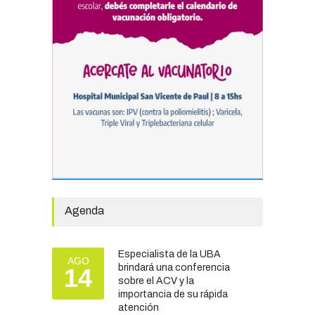
ocupación turística, aunque
el sector mantiene la
preocupación por la crisis
TURISMO
03/08/2026
Chascomús incorporó una
estación
hidrometeorológica para
fortalecer el monitoreo y la
prevención ante eventos
climáticos
SEGURIDAD
31/07/2026
Agenda
La Escuela Normal tendrá
calefacción para el reinicio
Especialista de la UBA
AGO
de las clases tras una obra
brindará una conferencia
14
de emergencia financiada
sobre el ACV y la
por la Municipalidad
importancia de su rápida
atención
EDUCACIÓN
30/07/2026