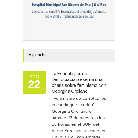
EDUCACIÓN
30/07/2026
Avanza el proceso
licitatorio para las obras de
infraestructura en las
escuelas Técnica N° 1 y
Especial N° 501
Agenda
OBRAS Y SERVICIOS
29/07/2026
La Escuela para la
La Municipalidad invirtió
AGO
Democracia presenta una
22
más de 304 millones de
charla sobre feminismo con
pesos en ayuda
Georgina Orellano
comunitaria, en lo que va del
"Feminismo de las rotas" es
año.
la charla que brindará
GOBIERNO
28/07/2026
Georgina Orellano el
sábado 22 de agosto, a las
18 horas, en el SUM del
barrio San Luis, ubicado en
Chubut 755, con entrada