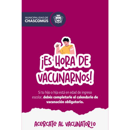
dejaron una mejora en la
ocupación turística, aunque
el sector mantiene la
preocupación por la crisis
TURISMO
03/08/2026
Chascomús incorporó una
estación
hidrometeorológica para
fortalecer el monitoreo y la
prevención ante eventos
climáticos
SEGURIDAD
31/07/2026
La Escuela Normal tendrá
calefacción para el reinicio
de las clases tras una obra
de emergencia financiada
por la Municipalidad