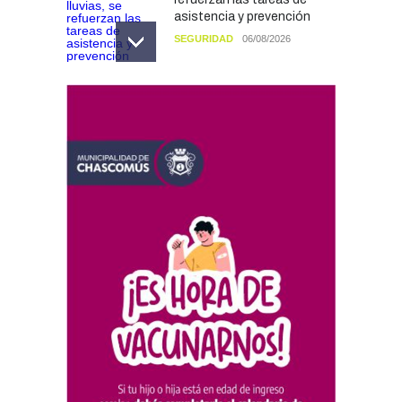
asistencia y prevención
SEGURIDAD
06/08/2026
El Fortín Chascomús
presentó el cronograma de
actividades por el Día de la
Tradición
CULTURA
05/08/2026
Francesco Squeo Lapun
fue recibido por Javier
Gastón tras su
convocatoria a la Selección
Argentina Juvenil de
Natación
DEPORTES
04/08/2026
Las vacaciones de invierno
dejaron una mejora en la