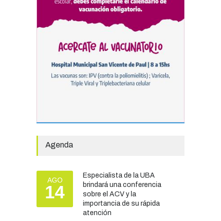
ocupación turística, aunque
el sector mantiene la
preocupación por la crisis
TURISMO
03/08/2026
Chascomús incorporó una
estación
hidrometeorológica para
fortalecer el monitoreo y la
prevención ante eventos
climáticos
SEGURIDAD
31/07/2026
Agenda
La Escuela Normal tendrá
calefacción para el reinicio
Especialista de la UBA
AGO
de las clases tras una obra
brindará una conferencia
14
de emergencia financiada
sobre el ACV y la
por la Municipalidad
importancia de su rápida
atención
EDUCACIÓN
30/07/2026