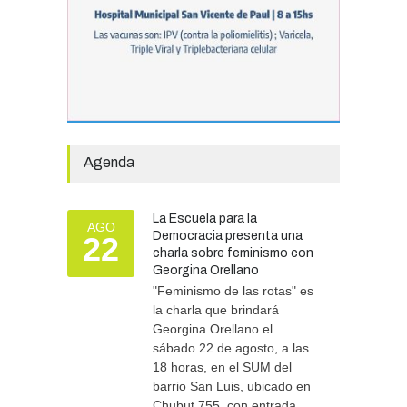
infraestructura en las
escuelas Técnica N° 1 y
Especial N° 501
OBRAS Y SERVICIOS
29/07/2026
La Municipalidad invirtió
más de 304 millones de
pesos en ayuda
Agenda
comunitaria, en lo que va del
año.
GOBIERNO
28/07/2026
La Escuela para la
AGO
Democracia presenta una
22
charla sobre feminismo con
El Tren del Juego convocó
Georgina Orellano
a cientos de familias en la
Vieja Estación
"Feminismo de las rotas" es
la charla que brindará
TURISMO
27/07/2026
Georgina Orellano el
sábado 22 de agosto, a las
18 horas, en el SUM del
barrio San Luis, ubicado en
Chubut 755, con entrada