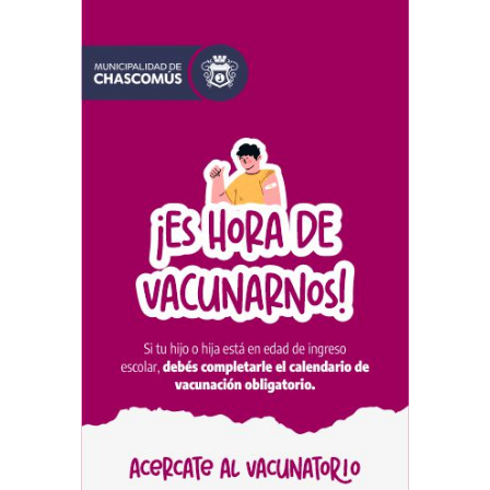
Chascomús incorporó una
estación
hidrometeorológica para
fortalecer el monitoreo y la
prevención ante eventos
climáticos
SEGURIDAD
31/07/2026
La Escuela Normal tendrá
calefacción para el reinicio
de las clases tras una obra
de emergencia financiada
por la Municipalidad
EDUCACIÓN
30/07/2026
Avanza el proceso
licitatorio para las obras de