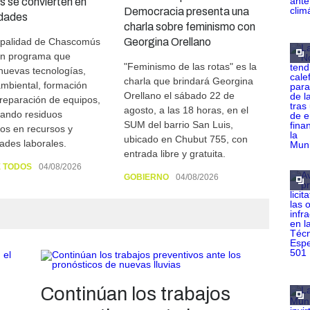
 se convierten en
Democracia presenta una
idades
charla sobre feminismo con
ipalidad de Chascomús
Georgina Orellano
un programa que
"Feminismo de las rotas" es la
nuevas tecnologías,
charla que brindará Georgina
mbiental, formación
Orellano el sábado 22 de
 reparación de equipos,
agosto, a las 18 horas, en el
mando residuos
SUM del barrio San Luis,
cos en recursos y
ubicado en Chubut 755, con
ades laborales.
entrada libre y gratuita.
E TODOS
04/08/2026
GOBIERNO
04/08/2026
Continúan los trabajos