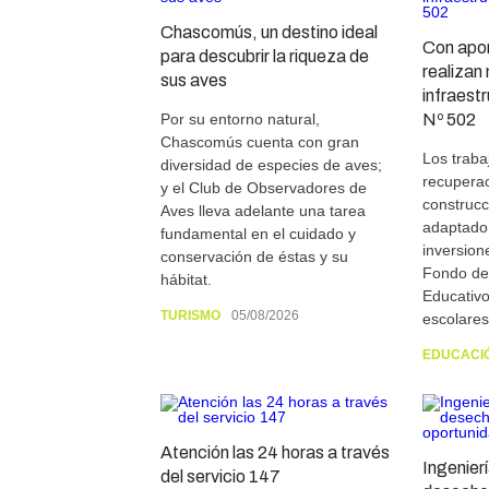
Chascomús, un destino ideal
Con apor
para descubrir la riqueza de
realizan
sus aves
infraest
Por su entorno natural,
Nº 502
Chascomús cuenta con gran
Los traba
diversidad de especies de aves;
recuperac
y el Club de Observadores de
construc
Aves lleva adelante una tarea
adaptado 
fundamental en el cuidado y
inversion
conservación de éstas y su
Fondo de
hábitat.
Educativo
TURISMO
05/08/2026
escolares 
EDUCACI
Atención las 24 horas a través
Ingenier
del servicio 147