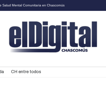
s presentó el cronograma de actividades por el Día de la Tradición
da
CH entre todos