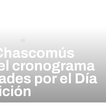
n Chascomús
el cronograma
ades por el Día
ición