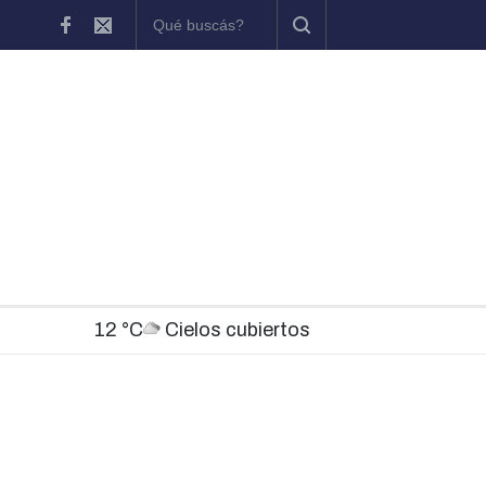
Chascomús participó del inicio de una nueva etapa del programa MU
12 °C
Cielos cubiertos